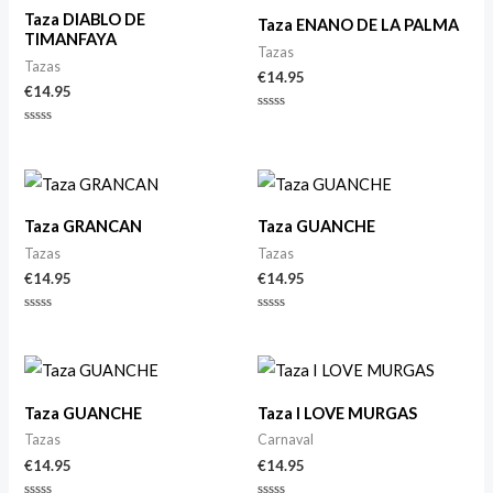
Taza DIABLO DE
Taza ENANO DE LA PALMA
TIMANFAYA
Tazas
Tazas
€
14.95
€
14.95
Valorado
con
Valorado
0
con
de
0
5
de
5
Taza GRANCAN
Taza GUANCHE
Tazas
Tazas
€
14.95
€
14.95
Valorado
Valorado
con
con
0
0
de
de
5
5
Taza GUANCHE
Taza I LOVE MURGAS
Tazas
Carnaval
€
14.95
€
14.95