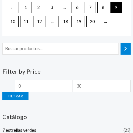
5
←
1
2
3
…
6
7
8
9
10
11
12
…
18
19
20
→
Filter by Price
FILTRAR
Catálogo
7 estrellas verdes
(23)