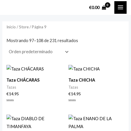
Ir
MAI
P
P
€
0.00
al
r
r
ME
contenido
e
e
Inicio
/
Store
/ Página 9
c
c
i
i
Mostrando 97–108 de 231 resultados
o
o
m
m
í
á
n
x
Taza CHÁCARAS
Taza CHICHA
i
i
Tazas
Tazas
m
m
€
14.95
€
14.95
o
o
Valorado
Valorado
con
con
0
0
de
de
5
5