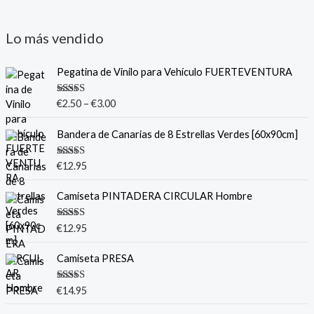
Lo más vendido
Pegatina de Vinilo para Vehículo FUERTEVENTURA
Valorado
€
2.50
–
€
3.00
con
5.00
de
5
Bandera de Canarias de 8 Estrellas Verdes [60x90cm]
Valorado
€
12.95
con
5.00
de
5
Camiseta PINTADERA CIRCULAR Hombre
Valorado
€
12.95
con
5.00
de
5
Camiseta PRESA
Valorado
€
14.95
con
5.00
de
5