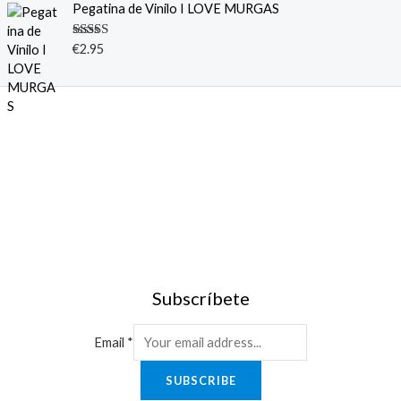
Pegatina de Vinilo I LOVE MURGAS
Valorado
€
2.95
con
5.00
de
5
Subscríbete
Email
*
SUBSCRIBE