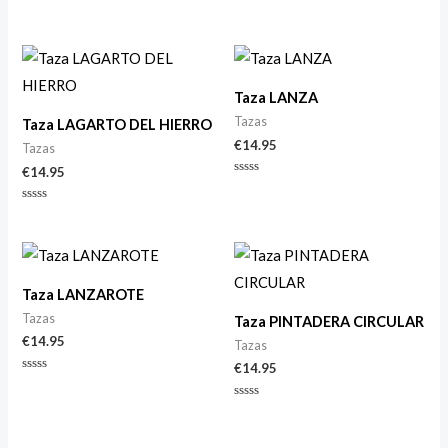
Valorado
Valorado
con
con
0
0
de
de
5
5
Taza LANZA
Tazas
Taza LAGARTO DEL HIERRO
€
14.95
Tazas
€
14.95
Valorado
con
0
Valorado
de
con
5
0
de
5
Taza LANZAROTE
Tazas
Taza PINTADERA CIRCULAR
€
14.95
Tazas
€
14.95
Valorado
con
0
Valorado
de
con
5
0
de