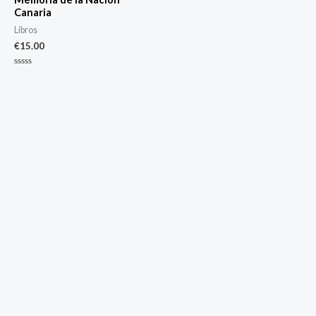
Canaria
Libros
€
15.00
Valorado
con
0
de
5