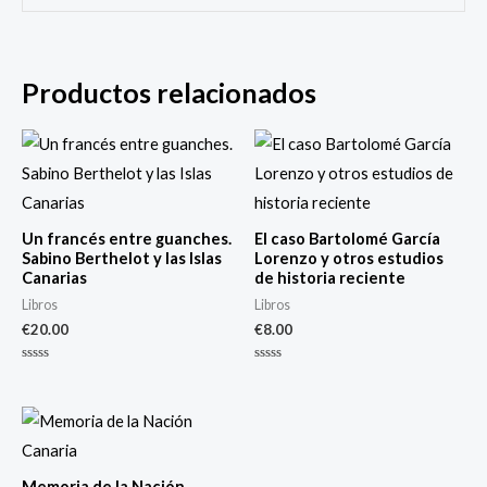
Productos relacionados
Un francés entre guanches.
El caso Bartolomé García
Sabino Berthelot y las Islas
Lorenzo y otros estudios
Canarias
de historia reciente
Libros
Libros
€
20.00
€
8.00
Valorado
Valorado
con
con
0
0
de
de
5
5
Memoria de la Nación