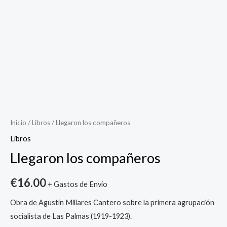
Llegaron
los
compañeros
cantidad
Inicio
/
Libros
/ Llegaron los compañeros
Libros
Llegaron los compañeros
€
16.00
+ Gastos de Envío
Obra de Agustín Millares Cantero sobre la primera agrupación
socialista de Las Palmas (1919-1923).