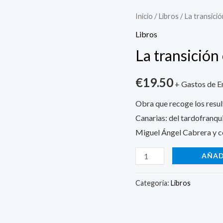
La
Inicio
/
Libros
/ La transici
transición
Libros
en
La transición
Canarias
cantidad
€
19.50
+ Gastos de E
Obra que recoge los resul
Canarias: del tardofranqu
Miguel Ángel Cabrera y c
AÑAD
Categoría:
Libros