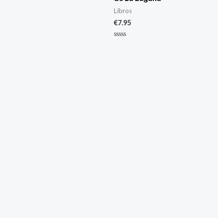
Libros
€
7.95
Valorado
con
0
de
5