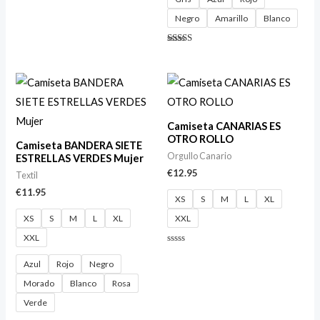
Negro
Amarillo
Blanco
Valorado
con
4.40
de 5
Camiseta CANARIAS ES
OTRO ROLLO
Camiseta BANDERA SIETE
Orgullo Canario
ESTRELLAS VERDES Mujer
€
12.95
Textil
€
11.95
XS
S
M
L
XL
XS
S
M
L
XL
XXL
XXL
Valorado
con
Azul
Rojo
Negro
0
de
Morado
Blanco
Rosa
5
Verde