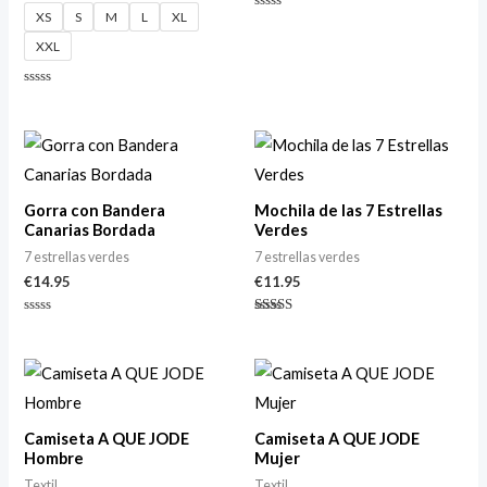
XS
S
M
L
XL
Valorado
con
XXL
0
de
5
Valorado
con
0
de
5
Gorra con Bandera
Mochila de las 7 Estrellas
Canarias Bordada
Verdes
7 estrellas verdes
7 estrellas verdes
€
14.95
€
11.95
Valorado
Valorado
con
con
0
4.50
de
de 5
5
Camiseta A QUE JODE
Camiseta A QUE JODE
Hombre
Mujer
Textil
Textil