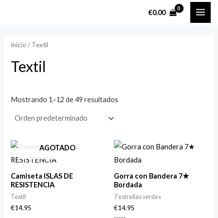
Ir
MAI
P
P
€
0.00
al
r
r
ME
contenido
e
e
Inicio
/ Textil
c
c
Textil
i
i
o
o
m
m
Mostrando 1–12 de 49 resultados
í
á
n
x
i
i
AGOTADO
m
m
o
o
Camiseta ISLAS DE
Gorra con Bandera 7★
RESISTENCIA
Bordada
Textil
7 estrellas verdes
€
14.95
€
14.95