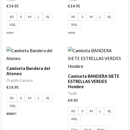
€
14.95
€
14.95
XS
S
M
L
XL
XS
S
M
L
XL
XXL
XXL
Valorado
Valorado
con
con
0
0
de
de
5
5
Camiseta Bandera del
Ateneo
Camiseta BANDERA SIETE
Orgullo Canario
ESTRELLAS VERDES
Hombre
€
14.95
Textil
XS
S
M
L
XL
€
9.95
XXL
XS
S
M
L
XL
XXL
Valorado
con
4.88
Gris
Azul
Rojo
de 5