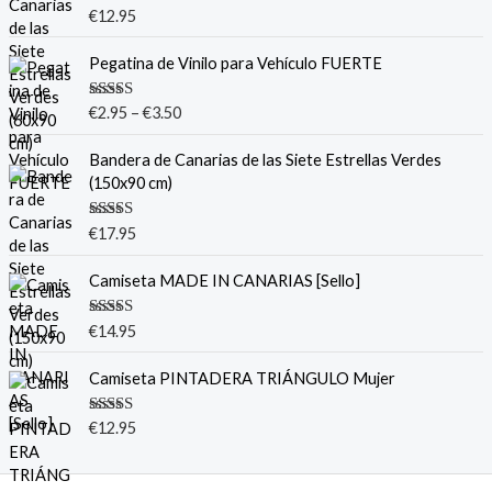
Valorado
€
12.95
con
5.00
de
5
Pegatina de Vinilo para Vehículo FUERTE
Valorado
€
2.95
–
€
3.50
con
5.00
de
5
Bandera de Canarias de las Siete Estrellas Verdes
(150x90 cm)
Valorado
€
17.95
con
5.00
de
5
Camiseta MADE IN CANARIAS [Sello]
Valorado
€
14.95
con
5.00
de
5
Camiseta PINTADERA TRIÁNGULO Mujer
Valorado
€
12.95
con
5.00
de
5