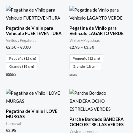
Pegatina de Vinilo para
Pegatina de Vinilo para
Vehículo FUERTEVENTURA
Vehículo LAGARTO VERDE
Vinilos y Pegatinas
Vinilos y Pegatinas
€
2.50
–
€
3.00
€
2.95
–
€
3.50
Pequeña (12 cm)
Pequeño (12 cm)
Grande (18 cm)
Grande (18 cm)
Valorado
V
con
a
5.00
l
de 5
o
r
a
d
o
c
Pegatina de Vinilo I LOVE
o
n
MURGAS
Parche Bordado BANDERA
0
d
Carnaval
OCHO ESTRELLAS VERDES
e
5
€
2.95
7 estrellas verdes