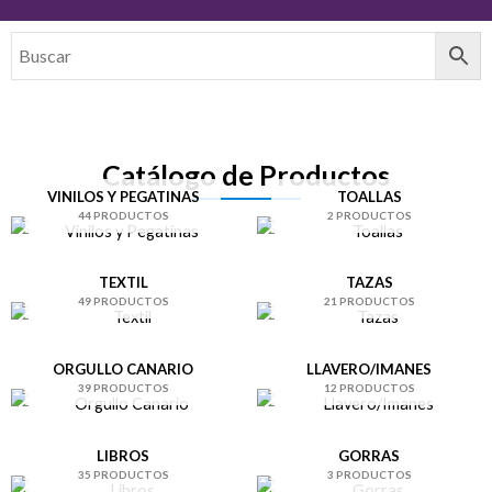
i
s
o
l
u
i
s
d
Catálogo de Productos
VINILOS Y PEGATINAS
TOALLAS
s
e
44 PRODUCTOS
2 PRODUCTOS
l
TEXTIL
TAZAS
49 PRODUCTOS
21 PRODUCTOS
i
d
ORGULLO CANARIO
LLAVERO/IMANES
39 PRODUCTOS
12 PRODUCTOS
e
LIBROS
GORRAS
35 PRODUCTOS
3 PRODUCTOS