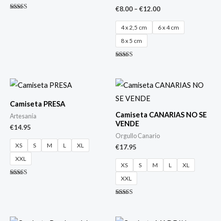
€
8.00
–
€
12.00
Valorado
con
4 x 2,5 cm
6 x 4 cm
5.00
de 5
8 x 5 cm
Valorado
con
4.80
de 5
Camiseta PRESA
Camiseta CANARIAS NO SE
Artesanía
VENDE
€
14.95
Orgullo Canario
XS
S
M
L
XL
€
17.95
XXL
XS
S
M
L
XL
XXL
Valorado
con
5.00
de 5
Valorado
con
4.80
de 5