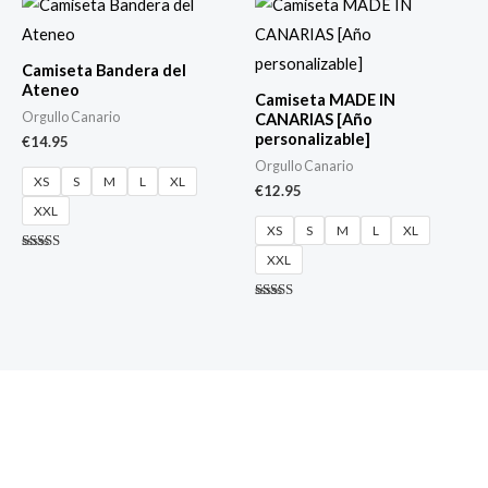
Camiseta Bandera del
Ateneo
Camiseta MADE IN
Orgullo Canario
CANARIAS [Año
personalizable]
€
14.95
Orgullo Canario
XS
S
M
L
XL
€
12.95
XXL
XS
S
M
L
XL
XXL
Valorado
con
4.88
de 5
Valorado
con
4.60
de 5