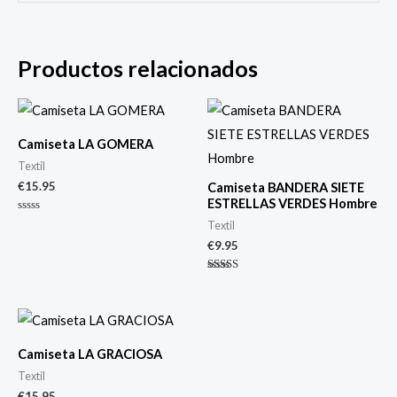
Productos relacionados
Camiseta LA GOMERA
Textil
€
15.95
Camiseta BANDERA SIETE
ESTRELLAS VERDES Hombre
Valorado
Textil
con
0
€
9.95
de
5
Valorado
con
4.40
de 5
Camiseta LA GRACIOSA
Textil
€
15.95