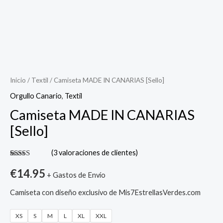
Camiseta
MADE
IN
Inicio
/
Textil
/ Camiseta MADE IN CANARIAS [Sello]
CANARIAS
Orgullo Canario
,
Textil
[Sello]
Camiseta MADE IN CANARIAS
cantidad
[Sello]
(
3
valoraciones de clientes)
Valorado
3
con
5.00
de
€
14.95
+ Gastos de Envío
5 en base a
valoraciones
de clientes
Camiseta con diseño exclusivo de Mis7EstrellasVerdes.com
XS
S
M
L
XL
XXL