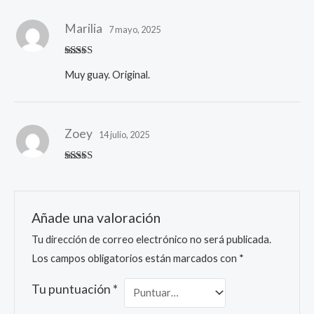
Marilia
7 mayo, 2025
Valorado
Muy guay. Original.
con
5
de 5
Zoey
14 julio, 2025
Valorado
con
5
de 5
Añade una valoración
Tu dirección de correo electrónico no será publicada.
Los campos obligatorios están marcados con
*
Tu puntuación
*