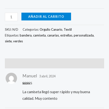
AÑADIR AL CARRITO
SKU:
N/D
Categorías:
Orgullo Canario
,
Textil
Etiquetas:
bandera
,
camiseta
,
canarias
,
estrellas
,
personalizada
,
siete
,
verdes
Valoraciones (3)
Manuel
3 abril, 2024
Valorado
La camiseta llegó super rápido y muy buena
con
5
de 5
calidad. Muy contento