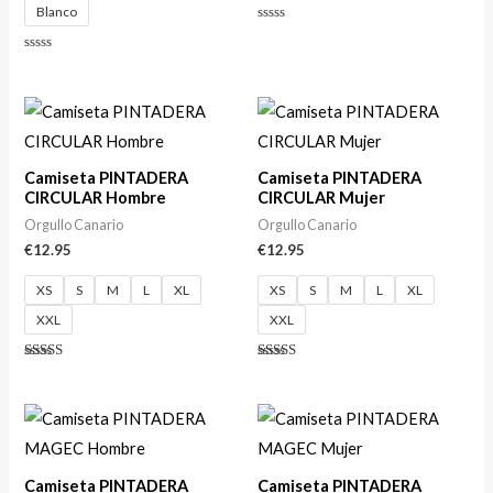
Blanco
Valorado
con
0
Valorado
de
con
5
0
de
5
Camiseta PINTADERA
Camiseta PINTADERA
CIRCULAR Hombre
CIRCULAR Mujer
Orgullo Canario
Orgullo Canario
€
12.95
€
12.95
XS
S
M
L
XL
XS
S
M
L
XL
XXL
XXL
Valorado
Valorado
con
con
5.00
4.50
de 5
de 5
Camiseta PINTADERA
Camiseta PINTADERA