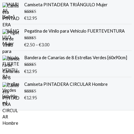
Camiseta PINTADERA TRIÁNGULO Mujer
Valorado
€
12.95
con
5.00
de
5
Pegatina de Vinilo para Vehículo FUERTEVENTURA
Valorado
€
2.50
–
€
3.00
con
5.00
de
5
Bandera de Canarias de 8 Estrellas Verdes [60x90cm]
Valorado
€
12.95
con
5.00
de
5
Camiseta PINTADERA CIRCULAR Hombre
Valorado
€
12.95
con
5.00
de
5