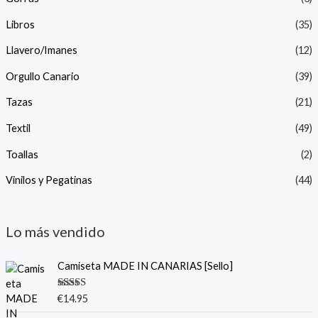
Libros
(35)
Llavero/Imanes
(12)
Orgullo Canario
(39)
Tazas
(21)
Textil
(49)
Toallas
(2)
Vinilos y Pegatinas
(44)
Lo más vendido
Camiseta MADE IN CANARIAS [Sello]
Valorado
€
14.95
con
5.00
de
5