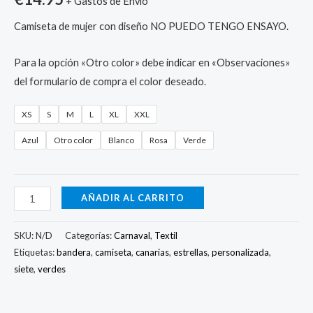
+ Gastos de Envío
Camiseta de mujer con diseño NO PUEDO TENGO ENSAYO.
Para la opción «Otro color» debe indicar en «Observaciones»
del formulario de compra el color deseado.
XS
S
M
L
XL
XXL
Azul
Otro color
Blanco
Rosa
Verde
AÑADIR AL CARRITO
SKU:
N/D
Categorías:
Carnaval
,
Textil
Etiquetas:
bandera
,
camiseta
,
canarias
,
estrellas
,
personalizada
,
siete
,
verdes