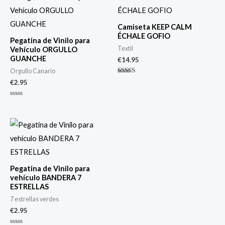
Camiseta KEEP CALM
ÉCHALE GOFIO
Pegatina de Vinilo para
Textil
Vehículo ORGULLO
GUANCHE
€
14.95
Orgullo Canario
Valorado
€
2.95
con
4.00
de 5
Valorado
con
0
de
5
Pegatina de Vinilo para
vehículo BANDERA 7
ESTRELLAS
7 estrellas verdes
€
2.95