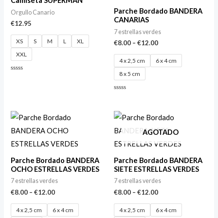
Camiseta SUPERMAN
Parche Bordado BANDERA
Orgullo Canario
CANARIAS
€
12.95
7 estrellas verdes
XS
S
M
L
XL
€
8.00
–
€
12.00
XXL
4 x 2,5 cm
6 x 4 cm
8 x 5 cm
Valorado
con
0
de
Valorado
5
con
0
de
5
AGOTADO
Parche Bordado BANDERA
Parche Bordado BANDERA
OCHO ESTRELLAS VERDES
SIETE ESTRELLAS VERDES
7 estrellas verdes
7 estrellas verdes
€
8.00
–
€
12.00
€
8.00
–
€
12.00
4 x 2,5 cm
6 x 4 cm
4 x 2,5 cm
6 x 4 cm