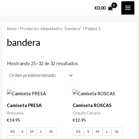
Ir
MAI
P
P
€
0.00
al
r
r
ME
contenido
e
e
Inicio
/
Productos etiquetados “bandera”
/ Página 3
c
c
bandera
i
i
o
o
m
m
Mostrando 25–32 de 32 resultados
í
á
n
x
i
i
m
m
Camiseta PRESA
Camiseta ROSCAS
o
o
Artesanía
Orgullo Canario
€
14.95
€
12.95
XS
S
M
L
XL
XS
S
M
L
XL