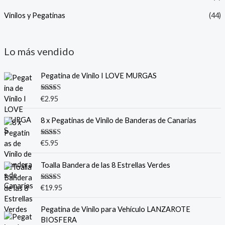
Vinilos y Pegatinas
(44)
Lo más vendido
Pegatina de Vinilo I LOVE MURGAS
Valorado
€
2.95
con
5.00
de
5
8 x Pegatinas de Vinilo de Banderas de Canarias
Valorado
€
5.95
con
5.00
de
5
Toalla Bandera de las 8 Estrellas Verdes
Valorado
€
19.95
con
5.00
de
5
Pegatina de Vinilo para Vehículo LANZAROTE
BIOSFERA