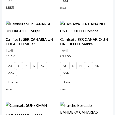
XXL
XXL
Valorado
Valorado
con
con
5.00
0
de 5
de
5
Camiseta SER CANARIA UN
Camiseta SER CANARIO UN
ORGULLO Mujer
ORGULLO Hombre
Textil
Textil
€
17.95
€
17.95
XS
S
M
L
XL
XS
S
M
L
XL
XXL
XXL
Blanco
Blanco
Valorado
Valorado
con
con
0
0
de
de
5
5