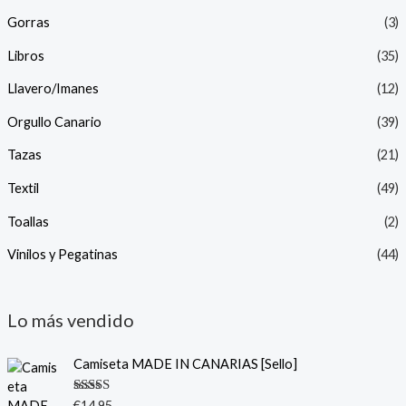
Gorras
(3)
Libros
(35)
Llavero/Imanes
(12)
Orgullo Canario
(39)
Tazas
(21)
Textil
(49)
Toallas
(2)
Vinilos y Pegatinas
(44)
Lo más vendido
Camiseta MADE IN CANARIAS [Sello]
Valorado
€
14.95