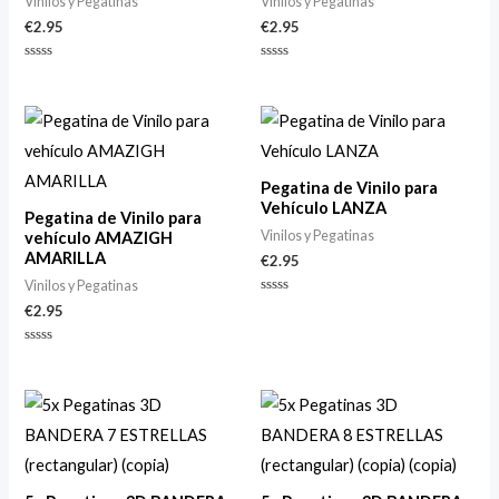
Vinilos y Pegatinas
Vinilos y Pegatinas
€
2.95
€
2.95
Valorado
Valorado
con
con
0
0
de
de
5
5
Pegatina de Vinilo para
Vehículo LANZA
Pegatina de Vinilo para
Vinilos y Pegatinas
vehículo AMAZIGH
AMARILLA
€
2.95
Vinilos y Pegatinas
Valorado
€
2.95
con
0
de
Valorado
5
con
0
de
5