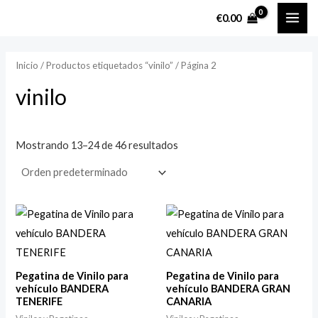
Ir
MAI
P
P
€
0.00
al
r
r
ME
contenido
e
e
Inicio
/
Productos etiquetados “vinilo”
/ Página 2
c
c
vinilo
i
i
o
o
m
m
Mostrando 13–24 de 46 resultados
í
á
n
x
i
i
m
m
o
o
Pegatina de Vinilo para
Pegatina de Vinilo para
vehículo BANDERA
vehículo BANDERA GRAN
TENERIFE
CANARIA