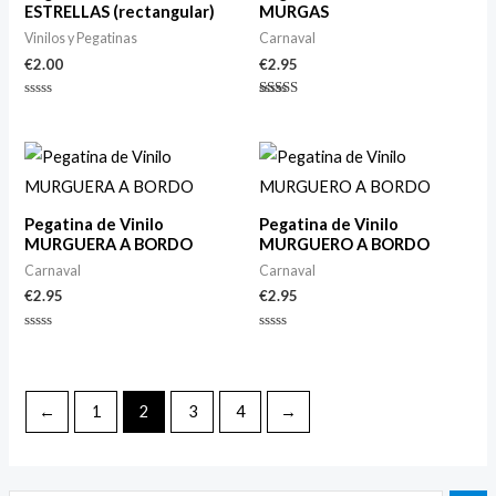
ESTRELLAS (rectangular)
MURGAS
Vinilos y Pegatinas
Carnaval
€
2.00
€
2.95
Valorado
Valorado
con
con
0
5.00
de
de 5
5
Pegatina de Vinilo
Pegatina de Vinilo
MURGUERA A BORDO
MURGUERO A BORDO
Carnaval
Carnaval
€
2.95
€
2.95
Valorado
Valorado
con
con
0
0
de
de
5
5
←
1
2
3
4
→