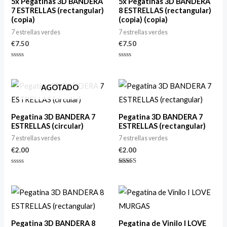
5x Pegatinas 3D BANDERA
5x Pegatinas 3D BANDERA
7 ESTRELLAS (rectangular)
8 ESTRELLAS (rectangular)
(copia)
(copia) (copia)
7 estrellas verdes
7 estrellas verdes
€
7.50
€
7.50
Valorado
Valorado
con
con
0
0
de
de
AGOTADO
5
5
Pegatina 3D BANDERA 7
Pegatina 3D BANDERA 7
ESTRELLAS (circular)
ESTRELLAS (rectangular)
7 estrellas verdes
7 estrellas verdes
€
2.00
€
2.00
Valorado
Valorado
con
con
0
3.00
de
de 5
5
Pegatina 3D BANDERA 8
Pegatina de Vinilo I LOVE