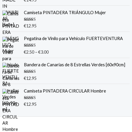
con
5.00
de
5
Camiseta PINTADERA TRIÁNGULO Mujer
Valorado
€
12.95
con
5.00
de
5
Pegatina de Vinilo para Vehículo FUERTEVENTURA
Valorado
€
2.50
–
€
3.00
con
5.00
de
5
Bandera de Canarias de 8 Estrellas Verdes [60x90cm]
Valorado
€
12.95
con
5.00
de
5
Camiseta PINTADERA CIRCULAR Hombre
Valorado
€
12.95
con
5.00
de
5