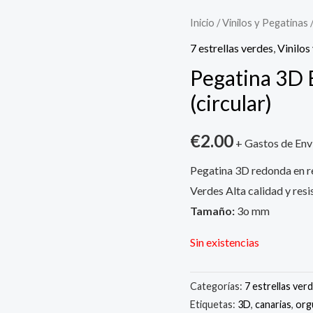
Inicio
/
Vinilos y Pegatinas
7 estrellas verdes
,
Vinilos
Pegatina 3
(circular)
€
2.00
+ Gastos de Env
Pegatina 3D redonda en rel
Verdes Alta calidad y resis
Tamaño:
3o mm
Sin existencias
Categorías:
7 estrellas ver
Etiquetas:
3D
,
canarias
,
org