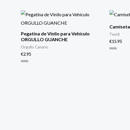
Camiset
Pegatina de Vinilo para Vehículo
Textil
ORGULLO GUANCHE
€
15.95
Orgullo Canario
€
2.95
Valorado
con
0
de
Valorado
5
con
0
de
5