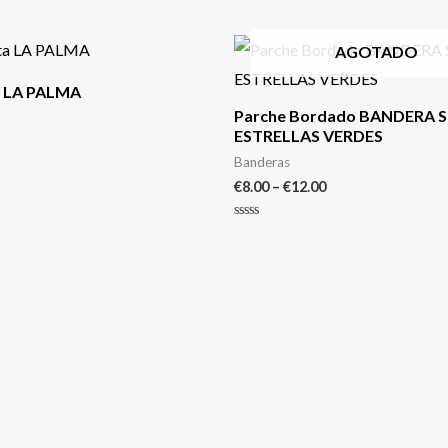
AGOTADO
a LA PALMA
Parche Bordado BANDERA S
ESTRELLAS VERDES
Banderas
€
8.00
–
€
12.00
Valorado
con
0
de
5