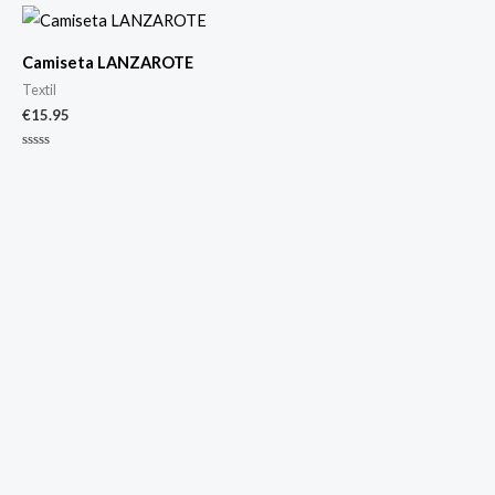
de
5
Camiseta LANZAROTE
Textil
€
15.95
Valorado
con
0
de
5