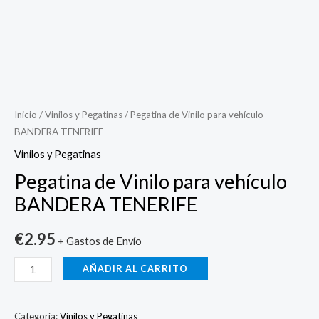
Pegatina
de
Vinilo
Inicio
/
Vinilos y Pegatinas
/ Pegatina de Vinilo para vehículo
BANDERA TENERIFE
para
vehículo
Vinilos y Pegatinas
BANDERA
Pegatina de Vinilo para vehículo
TENERIFE
BANDERA TENERIFE
cantidad
€
2.95
+ Gastos de Envío
AÑADIR AL CARRITO
Categoría:
Vinilos y Pegatinas