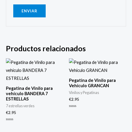
Productos relacionados
Pegatina de Vinilo para
Vehículo GRANCAN
Pegatina de Vinilo para
Vinilos y Pegatinas
vehículo BANDERA 7
ESTRELLAS
€
2.95
7 estrellas verdes
Valorado
€
2.95
con
0
de
Valorado
5
con
0