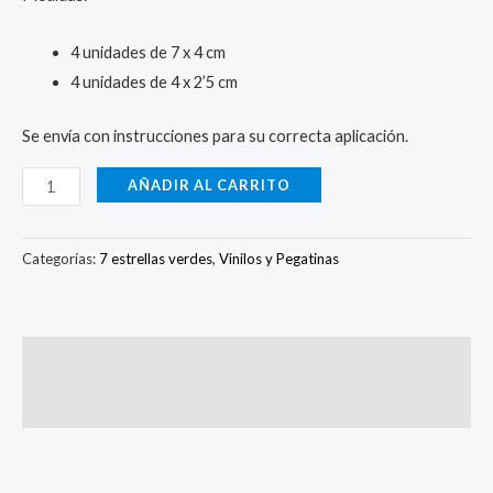
4 unidades de 7 x 4 cm
4 unidades de 4 x 2’5 cm
Se envía con instrucciones para su correcta aplicación.
AÑADIR AL CARRITO
Categorías:
7 estrellas verdes
,
Vinilos y Pegatinas
Descripción
Valoraciones (3)