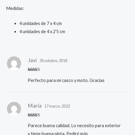
Medidas:
4 unidades de 7 x 4 cm
4 unidades de 4 x 2’5 cm
Javi
30 octubre, 2018
Valorado
Perfecto para mi casco y moto. Gracias
con
5
de 5
María
17 marzo, 2022
Valorado
Parece buena calidad. Lo necesito para exterior
con
5
de 5
y tiene buena pinta. Pediré más