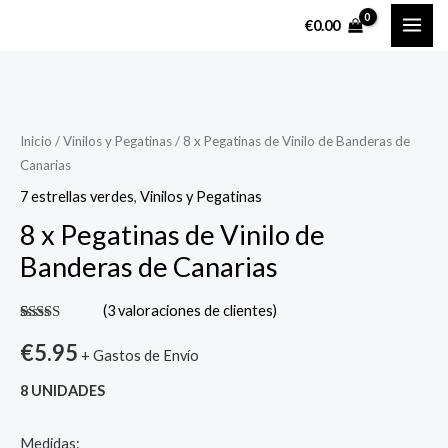
Ir
MAI
€
0.00
al
ME
contenido
8
x
Pegatinas
Inicio
/
Vinilos y Pegatinas
/ 8 x Pegatinas de Vinilo de Banderas de
Canarias
de
Vinilo
7 estrellas verdes
,
Vinilos y Pegatinas
de
8 x Pegatinas de Vinilo de
Banderas
Banderas de Canarias
de
Canarias
(
3
valoraciones de clientes)
cantidad
Valorado
3
con
5.00
de
€
5.95
+ Gastos de Envío
5 en base a
valoraciones
de clientes
8 UNIDADES
Medidas: