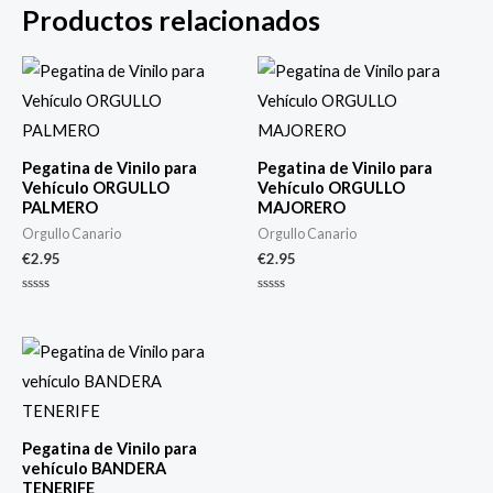
Productos relacionados
Pegatina de Vinilo para
Pegatina de Vinilo para
Vehículo ORGULLO
Vehículo ORGULLO
PALMERO
MAJORERO
Orgullo Canario
Orgullo Canario
€
2.95
€
2.95
Valorado
Valorado
con
con
0
0
de
de
5
5
Pegatina de Vinilo para
vehículo BANDERA
TENERIFE