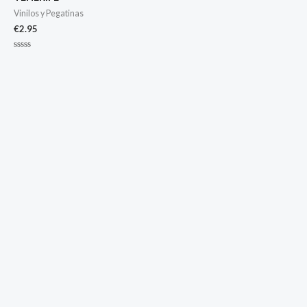
Vinilos y Pegatinas
€
2.95
Valorado
con
0
de
5