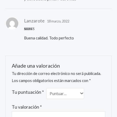
Lanzarote
18 marzo, 2022
Valorado
Buena calidad. Todo perfecto
con
5
de 5
Añade una valoración
Tu dirección de correo electrónico no será publicada.
Los campos obligatorios están marcados con
*
Tu puntuación
*
Tu valoración
*