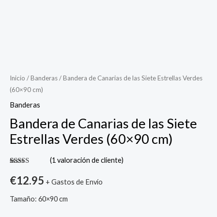
Bandera
de
Canarias
Inicio
/
Banderas
/ Bandera de Canarias de las Siete Estrellas Verdes
(60×90 cm)
de
las
Banderas
Siete
Bandera de Canarias de las Siete
Estrellas
Estrellas Verdes (60×90 cm)
Verdes
(60x90
(
1
valoración de cliente)
cm)
Valorado
1
con
5.00
de
€
12.95
cantidad
+ Gastos de Envío
5 en base a
valoración
de un
Tamaño: 60×90 cm
cliente