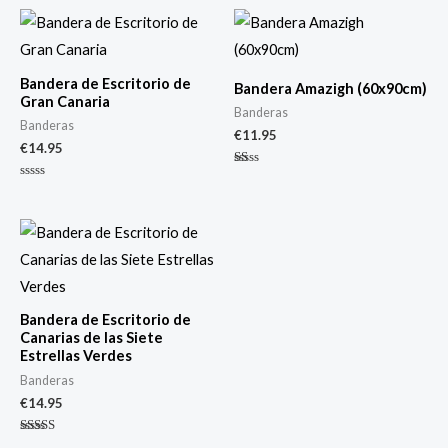
Bandera de Escritorio de
Bandera Amazigh (60x90cm)
Gran Canaria
Banderas
Banderas
€
11.95
€
14.95
Valorado
con
Valorado
1.00
con
de
0
5
de
5
Bandera de Escritorio de
Canarias de las Siete
Estrellas Verdes
Banderas
€
14.95
Valorado