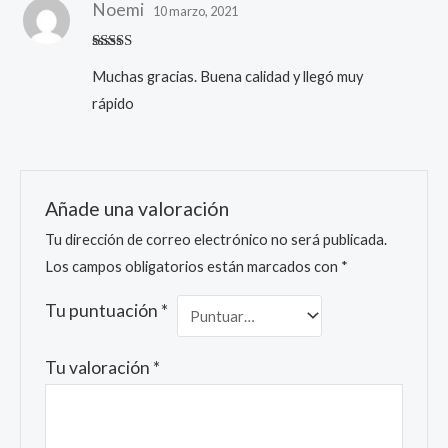
Noemi
10 marzo, 2021
Valorado
Muchas gracias. Buena calidad y llegó muy
con
5
de 5
rápido
Añade una valoración
Tu dirección de correo electrónico no será publicada.
Los campos obligatorios están marcados con
*
Tu puntuación
*
Tu valoración
*