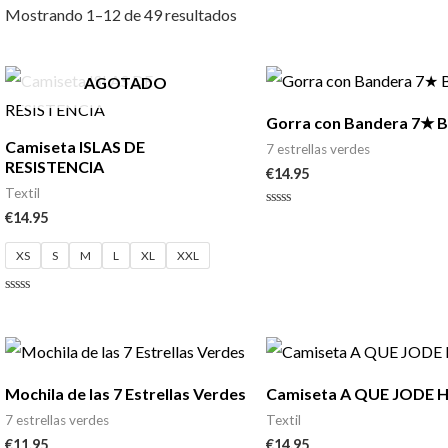
Mostrando 1–12 de 49 resultados
AGOTADO
Gorra con Bandera 7★ 
Camiseta ISLAS DE
7 estrellas verdes
RESISTENCIA
€
14.95
Textil
€
14.95
Valorado
con
0
XS
S
M
L
XL
XXL
de
5
Valorado
con
0
de
5
Mochila de las 7 Estrellas Verdes
Camiseta A QUE JODE 
7 estrellas verdes
Textil
€
11.95
€
14.95