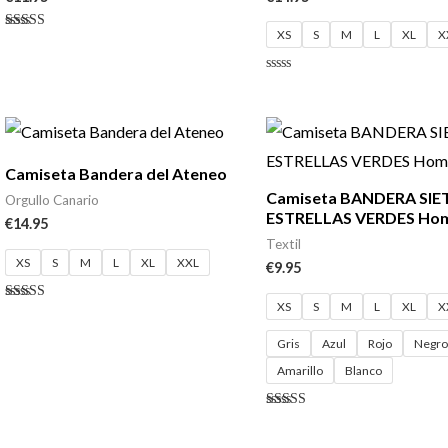
XS
S
M
L
XL
X
Valorado
con
4.50
de 5
Valorado
con
0
de
5
Camiseta Bandera del Ateneo
Camiseta BANDERA SIE
Orgullo Canario
ESTRELLAS VERDES Ho
€
14.95
Textil
XS
S
M
L
XL
XXL
€
9.95
XS
S
M
L
XL
X
Valorado
con
4.88
Gris
Azul
Rojo
Negr
de 5
Amarillo
Blanco
Valorado
con
4.40