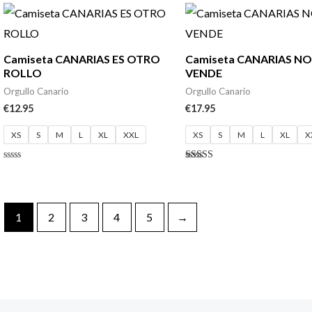
de 5
Camiseta CANARIAS ES OTRO
Camiseta CANARIAS NO
ROLLO
VENDE
Orgullo Canario
Orgullo Canario
€
12.95
€
17.95
XS
S
M
L
XL
XXL
XS
S
M
L
XL
X
Valorado
Valorado
con
con
0
4.80
de
de 5
5
1
2
3
4
5
→