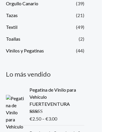
Orgullo Canario
(39)
Tazas
(21)
Textil
(49)
Toallas
(2)
Vinilos y Pegatinas
(44)
Lo más vendido
Pegatina de Vinilo para
Vehículo
FUERTEVENTURA
Valorado con
€
2.50
–
€
3.00
5.00
de 5