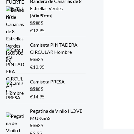
Bandera de Canarias de 8
Estrellas Verdes
[60x90cm]
Valorado con
€
12.95
5.00
de 5
Camiseta PINTADERA
CIRCULAR Hombre
Valorado con
€
12.95
5.00
de 5
Camiseta PRESA
Valorado con
€
14.95
5.00
de 5
Pegatina de Vinilo I LOVE
MURGAS
Valorado con
€
2.95