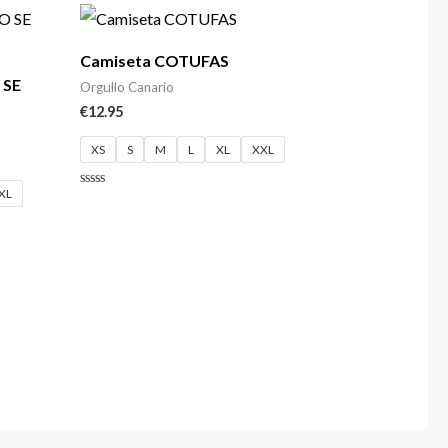
de
5
Camiseta COTUFAS
 SE
Orgullo Canario
€
12.95
XS
S
M
L
XL
XXL
XL
Valorado
con
0
de
5