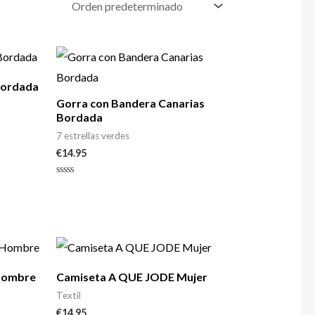
Bordada
Gorra con Bandera Canarias
Bordada
7 estrellas verdes
€
14.95
Valorado
con
0
de
5
Hombre
Camiseta A QUE JODE Mujer
Textil
€
14.95