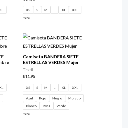
XL
XS
S
M
L
XL
XXL
Valorado
con
0
de
5
TE
Camiseta BANDERA SIETE
mbre
ESTRELLAS VERDES Mujer
Textil
€
11.95
XL
XS
S
M
L
XL
XXL
o
Azul
Rojo
Negro
Morado
Blanco
Rosa
Verde
Valorado
con
0