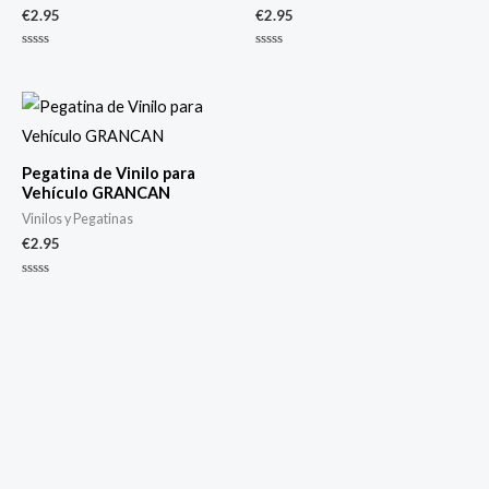
€
2.95
€
2.95
Valorado
Valorado
con
con
0
0
de
de
5
5
Pegatina de Vinilo para
Vehículo GRANCAN
Vinilos y Pegatinas
€
2.95
Valorado
con
0
de
5