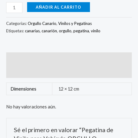
AÑADIR AL CARRITO
Categorías:
Orgullo Canario
,
Vinilos y Pegatinas
Etiquetas:
canarias
,
canarión
,
orgullo
,
pegatina
,
vinilo
Información adicional
Valoraciones (0)
Dimensiones
12 × 12 cm
No hay valoraciones aún.
Sé el primero en valorar “Pegatina de