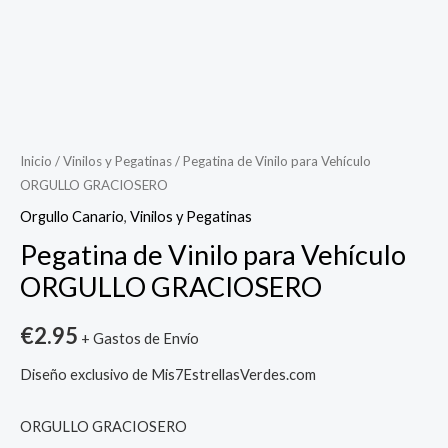
Pegatina
de
Vinilo
Inicio
/
Vinilos y Pegatinas
/ Pegatina de Vinilo para Vehículo
ORGULLO GRACIOSERO
para
Vehículo
Orgullo Canario
,
Vinilos y Pegatinas
ORGULLO
Pegatina de Vinilo para Vehículo
GRACIOSERO
ORGULLO GRACIOSERO
cantidad
€
2.95
+ Gastos de Envío
Diseño exclusivo de Mis7EstrellasVerdes.com
ORGULLO GRACIOSERO