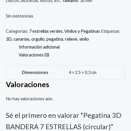
cascos, bicicletas, motos, etc.
Tamaño:
3o mm
Sin existencias
Categorías:
7 estrellas verdes
,
Vinilos y Pegatinas
Etiquetas:
3D
,
canarias
,
orgullo
,
pegatina
,
relieve
,
vinilo
Información adicional
Valoraciones (0)
Dimensiones
4 × 2.5 × 0.3 cm
Valoraciones
No hay valoraciones aún.
Sé el primero en valorar “Pegatina 3D
BANDERA 7 ESTRELLAS (circular)”