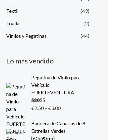
Textil
(49)
Toallas
(2)
Vinilos y Pegatinas
(44)
Lo más vendido
Pegatina de Vinilo para
Vehículo
FUERTEVENTURA
Valorado con
€
2.50
–
€
3.00
5.00
de 5
Bandera de Canarias de 8
Estrellas Verdes
[60x90cm]