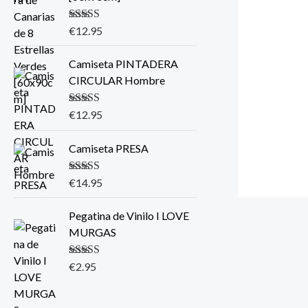
Valorado con
€
12.95
5.00
de 5
Camiseta PINTADERA
CIRCULAR Hombre
Valorado con
€
12.95
5.00
de 5
Camiseta PRESA
Valorado con
€
14.95
5.00
de 5
Pegatina de Vinilo I LOVE
MURGAS
Valorado con
€
2.95
5.00
de 5