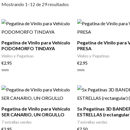
Mostrando 1–12 de 29 resultados
Pegatina de Vinilo para Vehículo
Pegatina de Vinilo para 
PODOMORFO TINDAYA
PRESA
Vinilos y Pegatinas
Vinilos y Pegatinas
€
2.95
€
2.95
Valorado
Valorado
con
con
0
0
de
de
5
5
Pegatina de Vinilo para Vehículo
5x Pegatinas 3D BANDE
SER CANARIO, UN ORGULLO
ESTRELLAS (rectangular)
7 estrellas verdes
7 estrellas verdes
€
2.95
€
7.50