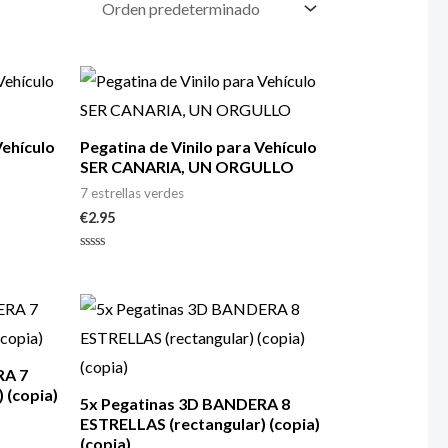
Vehículo
Pegatina de Vinilo para Vehículo
SER CANARIA, UN ORGULLO
7 estrellas verdes
€
2.95
Valorado
con
0
de
5
RA 7
 (copia)
5x Pegatinas 3D BANDERA 8
ESTRELLAS (rectangular) (copia)
(copia)