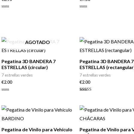
Valorado
Valorado
con
con
0
0
de
de
5
5
AGOTADO
Pegatina 3D BANDERA 7
Pegatina 3D BANDERA 7
ESTRELLAS (circular)
ESTRELLAS (rectangular
7 estrellas verdes
7 estrellas verdes
€
2.00
€
2.00
Valorado
Valorado
con
con
0
3.00
de
de 5
5
Pegatina de Vinilo para Vehículo
Pegatina de Vinilo para 