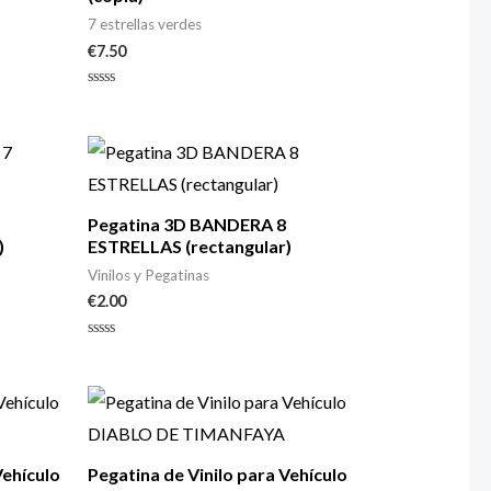
7 estrellas verdes
€
7.50
Valorado
con
0
de
5
Pegatina 3D BANDERA 8
)
ESTRELLAS (rectangular)
Vinilos y Pegatinas
€
2.00
Valorado
con
0
de
5
Vehículo
Pegatina de Vinilo para Vehículo