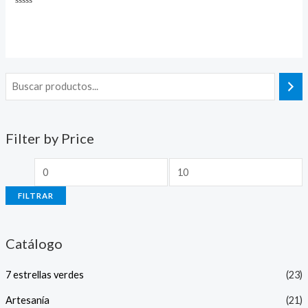
Valorado
con
0
de
5
Filter by Price
FILTRAR
Catálogo
7 estrellas verdes
(23)
Artesanía
(21)