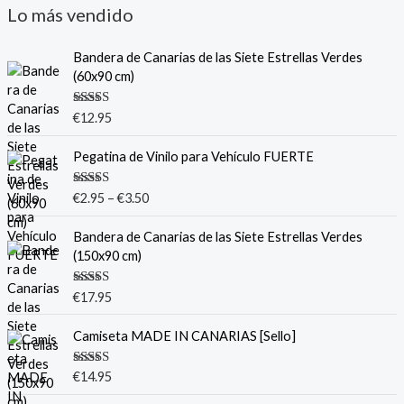
Lo más vendido
Bandera de Canarias de las Siete Estrellas Verdes
(60x90 cm)
Valorado
€
12.95
con
5.00
de
5
Pegatina de Vinilo para Vehículo FUERTE
Valorado
€
2.95
–
€
3.50
con
5.00
de
5
Bandera de Canarias de las Siete Estrellas Verdes
(150x90 cm)
Valorado
€
17.95
con
5.00
de
5
Camiseta MADE IN CANARIAS [Sello]
Valorado
€
14.95
con
5.00
de
5