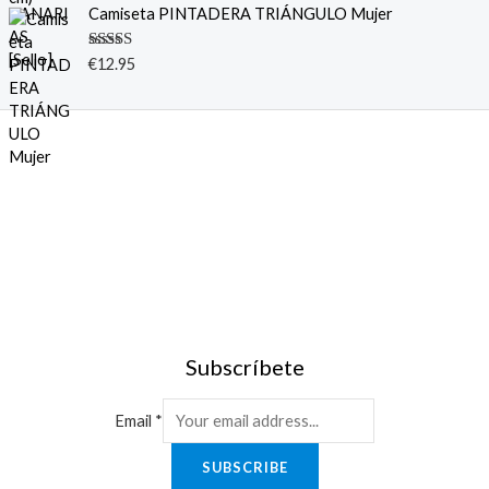
Camiseta PINTADERA TRIÁNGULO Mujer
Valorado
€
12.95
con
5.00
de
5
Subscríbete
Email
*
SUBSCRIBE