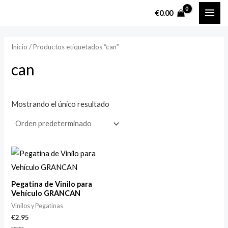
Ir
MAI
P
P
€
0.00
al
r
r
ME
contenido
e
e
Inicio
/ Productos etiquetados “can”
c
c
can
i
i
o
o
m
m
Mostrando el único resultado
í
á
n
x
i
i
m
m
o
o
Pegatina de Vinilo para
Vehículo GRANCAN
Vinilos y Pegatinas
€
2.95