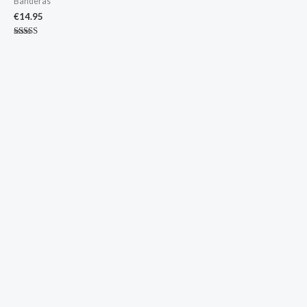
Banderas
€
14.95
Valorado
con
4.67
de 5