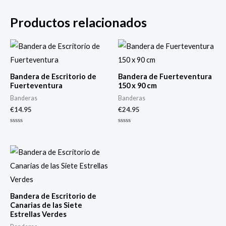
Productos relacionados
Bandera de Escritorio de
Bandera de Fuerteventura
Fuerteventura
150 x 90 cm
Banderas
Banderas
€
14.95
€
24.95
Valorado
Valorado
con
con
0
0
de
de
5
5
Bandera de Escritorio de
Canarias de las Siete
Estrellas Verdes