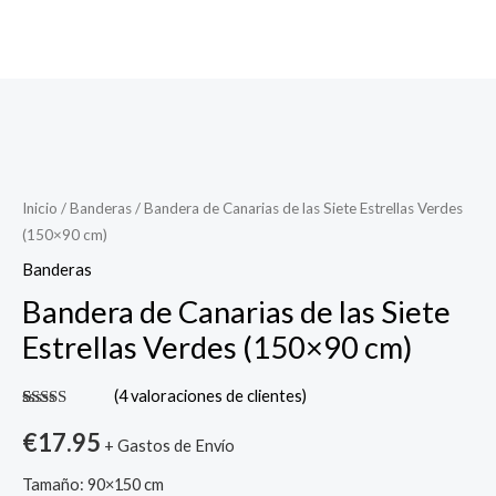
Bandera
de
Canarias
de
Inicio
/
Banderas
/ Bandera de Canarias de las Siete Estrellas Verdes
(150×90 cm)
las
Siete
Banderas
Estrellas
Bandera de Canarias de las Siete
Verdes
Estrellas Verdes (150×90 cm)
(150x90
cm)
(
4
valoraciones de clientes)
cantidad
Valorado
4
con
5.00
de
€
17.95
+ Gastos de Envío
5 en base a
valoraciones
de clientes
Tamaño: 90×150 cm