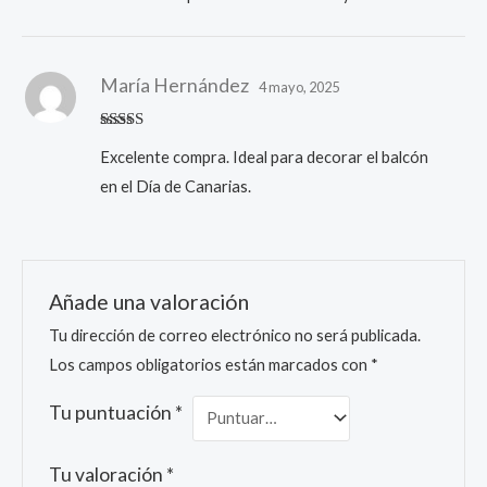
María Hernández
4 mayo, 2025
Valorado
Excelente compra. Ideal para decorar el balcón
con
5
de 5
en el Día de Canarias.
Añade una valoración
Tu dirección de correo electrónico no será publicada.
Los campos obligatorios están marcados con
*
Tu puntuación
*
Tu valoración
*