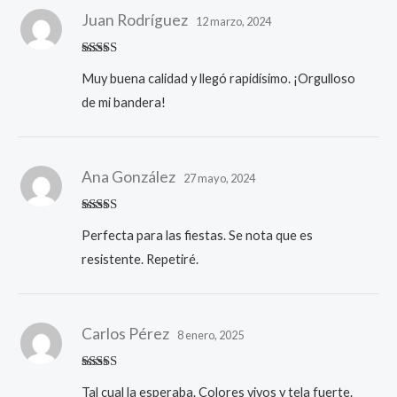
Juan Rodríguez
12 marzo, 2024
Valorado
Muy buena calidad y llegó rapidísimo. ¡Orgulloso
con
5
de 5
de mi bandera!
Ana González
27 mayo, 2024
Valorado
Perfecta para las fiestas. Se nota que es
con
5
de 5
resistente. Repetiré.
Carlos Pérez
8 enero, 2025
Valorado
Tal cual la esperaba. Colores vivos y tela fuerte.
con
5
de 5