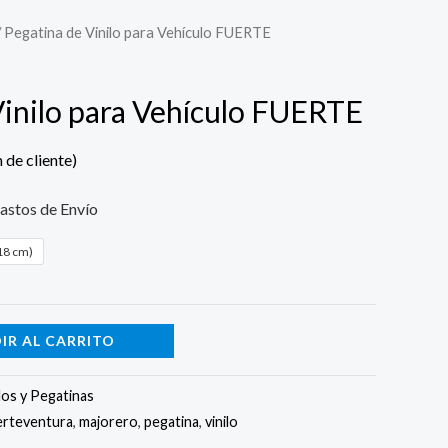
 Pegatina de Vinilo para Vehículo FUERTE
Vinilo para Vehículo FUERTE
 de cliente)
astos de Envío
18 cm)
IR AL CARRITO
los y Pegatinas
erteventura
,
majorero
,
pegatina
,
vinilo