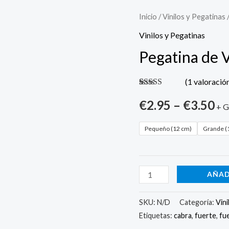
Pegatina
Inicio
/
Vinilos y Pegatinas
/
de
Vinilos y Pegatinas
Vinilo
Pegatina de 
para
Vehículo
(
1
valoración
FUERTE
Valorado con
1
5.00
€
2.95
de 5 en
–
€
3.50
cantidad
+ G
base a
valoración de
un cliente
Pequeño (12 cm)
Grande (
AÑAD
SKU:
N/D
Categoría:
Vini
Etiquetas:
cabra
,
fuerte
,
fu