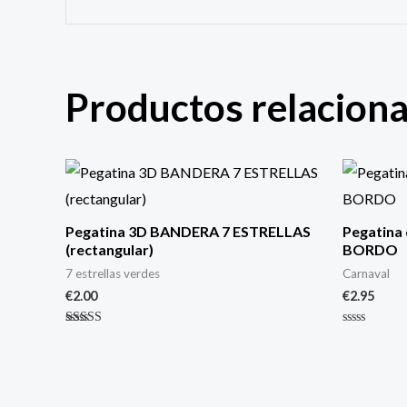
Productos relacion
Pegatina 3D BANDERA 7 ESTRELLAS
Pegatina
(rectangular)
BORDO
7 estrellas verdes
Carnaval
€
2.00
€
2.95
Valorado
Valorado
con
con
3.00
0
de 5
de
5