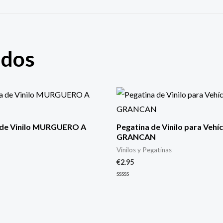
ados
 de Vinilo MURGUERO A
Pegatina de Vinilo para Vehí
GRANCAN
Vinilos y Pegatinas
€
2.95
Valorado
con
0
de
5