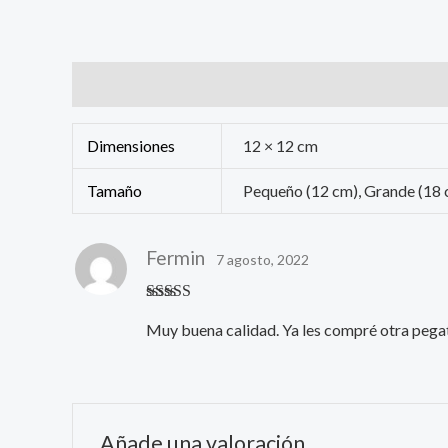
Información adicional
Valoraciones (1)
Dimensiones
12 × 12 cm
Tamaño
Pequeño (12 cm), Grande (18
Fermin
7 agosto, 2022
Valorado con
Muy buena calidad. Ya les compré otra pegati
5
de 5
Añade una valoración