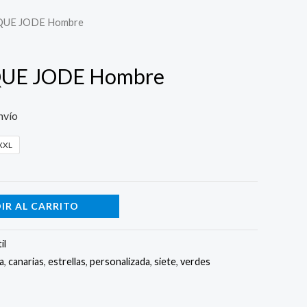
 QUE JODE Hombre
QUE JODE Hombre
nvío
XXL
IR AL CARRITO
il
a
,
canarias
,
estrellas
,
personalizada
,
siete
,
verdes