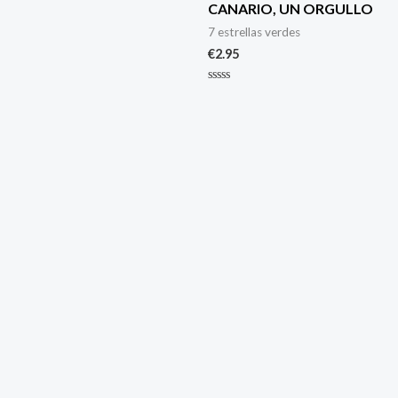
CANARIO, UN ORGULLO
7 estrellas verdes
€
2.95
Valorado
con
0
de
5