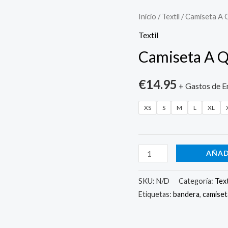
Camiseta
Inicio
/
Textil
/ Camiseta A
A
Textil
QUE
Camiseta A 
JODE
Hombre
€
14.95
+ Gastos de E
cantidad
XS
S
M
L
XL
AÑAD
SKU:
N/D
Categoría:
Text
Etiquetas:
bandera
,
camiset