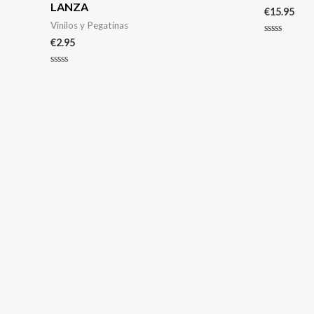
LANZA
€
15.95
Vinilos y Pegatinas
€
2.95
Valorado
con
0
de
Valorado
5
con
0
de
5