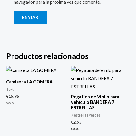
navegador para la próxima vez que comente.
Productos relacionados
Camiseta LA GOMERA
Textil
€
15.95
Pegatina de Vinilo para
vehículo BANDERA 7
ESTRELLAS
Valorado
con
7 estrellas verdes
0
de
€
2.95
5
Valorado