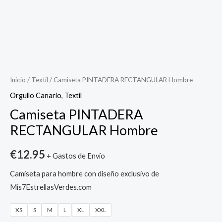
Camiseta
PINTADERA
RECTANGULAR
Inicio
/
Textil
/ Camiseta PINTADERA RECTANGULAR Hombre
Hombre
Orgullo Canario
,
Textil
cantidad
Camiseta PINTADERA
RECTANGULAR Hombre
€
12.95
+ Gastos de Envío
Camiseta para hombre con diseño exclusivo de
Mis7EstrellasVerdes.com
XS
S
M
L
XL
XXL