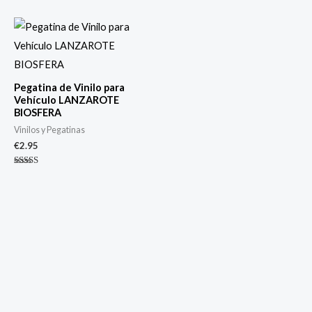
con
0
de
5
Pegatina de Vinilo para
Vehículo LANZAROTE
BIOSFERA
Vinilos y Pegatinas
€
2.95
Valorado
con
5.00
de 5