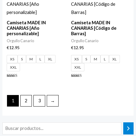
Camiseta MADE IN
Camiseta MADE IN
CANARIAS [Año
CANARIAS [Código de
personalizable]
Barras]
Orgullo Canario
Orgullo Canario
€
12.95
€
12.95
XS
S
M
L
XL
XS
S
M
L
XL
XXL
XXL
Valorado
Valorado
con
con
4.60
4.33
de 5
de 5
1
2
3
→