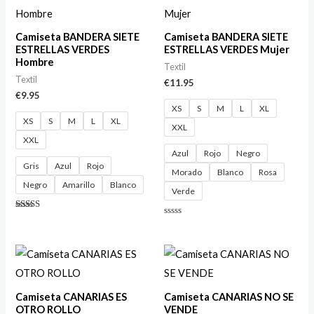
Camiseta BANDERA SIETE
Camiseta BANDERA SIETE
ESTRELLAS VERDES
ESTRELLAS VERDES Mujer
Hombre
Textil
Textil
€
11.95
€
9.95
XS
S
M
L
XL
XS
S
M
L
XL
XXL
XXL
Azul
Rojo
Negro
Gris
Azul
Rojo
Morado
Blanco
Rosa
Negro
Amarillo
Blanco
Verde
Valorado
Valorado
con
con
4.40
0
de 5
de
5
Camiseta CANARIAS ES
Camiseta CANARIAS NO SE
OTRO ROLLO
VENDE