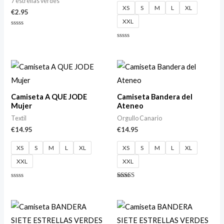
7 estrellas verdes
XS
S
M
L
XL
€
2.95
XXL
Valorado
con
0
Valorado
de
con
5
0
de
5
Camiseta A QUE JODE
Camiseta Bandera del
Mujer
Ateneo
Textil
Orgullo Canario
€
14.95
€
14.95
XS
S
M
L
XL
XS
S
M
L
XL
XXL
XXL
Valorado
Valorado
con
con
0
4.88
de
de 5
5