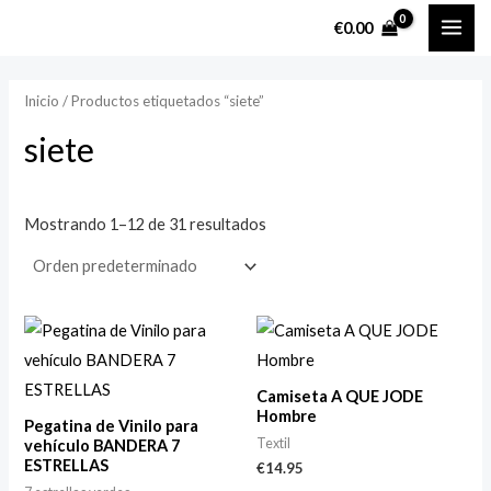
Ir
MAI
P
P
€
0.00
al
r
r
ME
contenido
e
e
Inicio
/ Productos etiquetados “siete”
c
c
siete
i
i
o
o
m
m
Mostrando 1–12 de 31 resultados
í
á
n
x
i
i
m
m
o
o
Camiseta A QUE JODE
Hombre
Pegatina de Vinilo para
Textil
vehículo BANDERA 7
ESTRELLAS
€
14.95