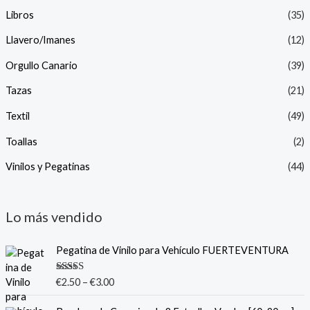
Libros
(35)
Llavero/Imanes
(12)
Orgullo Canario
(39)
Tazas
(21)
Textil
(49)
Toallas
(2)
Vinilos y Pegatinas
(44)
Lo más vendido
Pegatina de Vinilo para Vehículo FUERTEVENTURA
Valorado
€
2.50
–
€
3.00
con
5.00
de
5