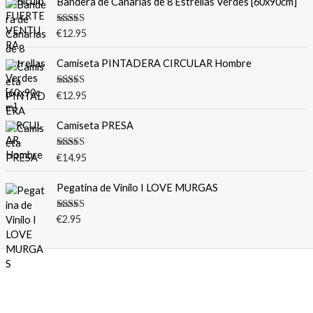
Bandera de Canarias de 8 Estrellas Verdes [60x90cm]
Valorado
€
12.95
con
5.00
de
5
Camiseta PINTADERA CIRCULAR Hombre
Valorado
€
12.95
con
5.00
de
5
Camiseta PRESA
Valorado
€
14.95
con
5.00
de
5
Pegatina de Vinilo I LOVE MURGAS
Valorado
€
2.95
con
5.00
de
5