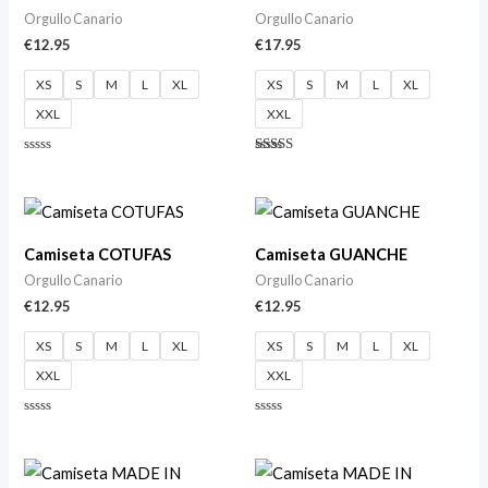
Orgullo Canario
Orgullo Canario
€
12.95
€
17.95
XS
S
M
L
XL
XS
S
M
L
XL
XXL
XXL
Valorado
Valorado
con
con
0
4.80
de
de 5
5
Camiseta COTUFAS
Camiseta GUANCHE
Orgullo Canario
Orgullo Canario
€
12.95
€
12.95
XS
S
M
L
XL
XS
S
M
L
XL
XXL
XXL
Valorado
Valorado
con
con
0
0
de
de
5
5