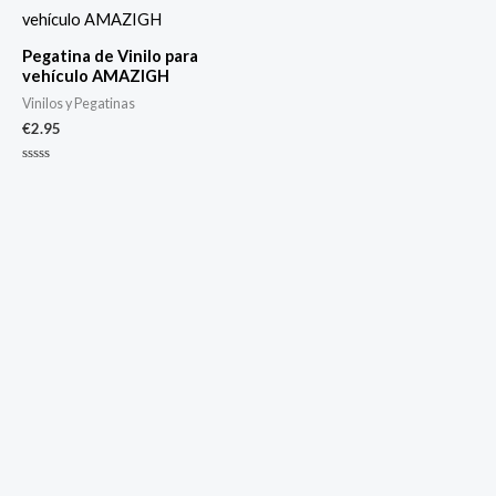
Pegatina de Vinilo para
vehículo AMAZIGH
Vinilos y Pegatinas
€
2.95
Valorado
con
0
de
5