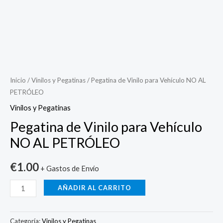
Pegatina
de
Vinilo
Inicio
/
Vinilos y Pegatinas
/ Pegatina de Vinilo para Vehículo NO AL
PETRÓLEO
para
Vehículo
Vinilos y Pegatinas
NO
Pegatina de Vinilo para Vehículo
AL
NO AL PETRÓLEO
PETRÓLEO
cantidad
€
1.00
+ Gastos de Envío
AÑADIR AL CARRITO
Categoría:
Vinilos y Pegatinas