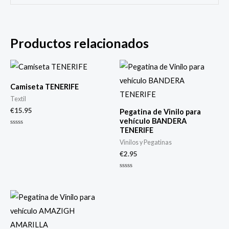
Productos relacionados
Camiseta TENERIFE
Textil
€
15.95
Pegatina de Vinilo para
vehículo BANDERA
TENERIFE
Valorado
con
Vinilos y Pegatinas
0
de
€
2.95
5
Valorado
con
0
de
5