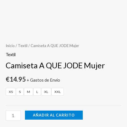
Camiseta
A
QUE
Inicio
/
Textil
/ Camiseta A QUE JODE Mujer
JODE
Textil
Mujer
Camiseta A QUE JODE Mujer
cantidad
€
14.95
+ Gastos de Envío
XS
S
M
L
XL
XXL
AÑADIR AL CARRITO