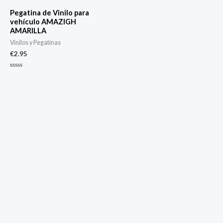
Pegatina de Vinilo para
vehículo AMAZIGH
AMARILLA
Vinilos y Pegatinas
€
2.95
Valorado
con
0
de
5