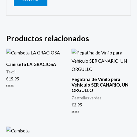
Productos relacionados
Camiseta LA GRACIOSA
Textil
€
15.95
Pegatina de Vinilo para
Vehículo SER CANARIO, UN
ORGULLO
Valorado
con
7 estrellas verdes
0
de
€
2.95
5
Valorado
con
0
de
5