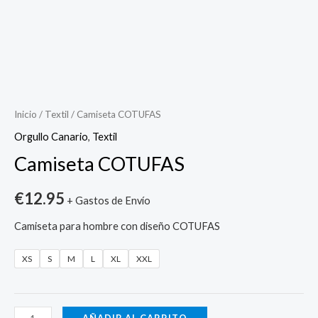
Camiseta
COTUFAS
cantidad
Inicio
/
Textil
/ Camiseta COTUFAS
Orgullo Canario
,
Textil
Camiseta COTUFAS
€
12.95
+ Gastos de Envío
Camiseta para hombre con diseño COTUFAS
XS
S
M
L
XL
XXL
AÑADIR AL CARRITO