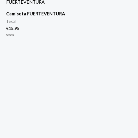
Camiseta FUERTEVENTURA
Textil
€
15.95
Valorado
con
0
de
5