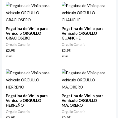
0
0
de
de
5
5
Pegatina de Vinilo para
Pegatina de Vinilo para
Vehículo ORGULLO
Vehículo ORGULLO
GRACIOSERO
GUANCHE
Orgullo Canario
Orgullo Canario
€
2.95
€
2.95
Valorado
Valorado
con
con
0
0
de
de
5
5
Pegatina de Vinilo para
Pegatina de Vinilo para
Vehículo ORGULLO
Vehículo ORGULLO
HERREÑO
MAJORERO
Orgullo Canario
Orgullo Canario
€
2.95
€
2.95