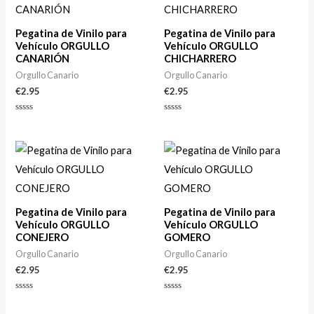
Pegatina de Vinilo para
Pegatina de Vinilo para
Vehículo ORGULLO
Vehículo ORGULLO
CANARIÓN
CHICHARRERO
Orgullo Canario
Orgullo Canario
€
2.95
€
2.95
Valorado
Valorado
con
con
0
0
de
de
5
5
Pegatina de Vinilo para
Pegatina de Vinilo para
Vehículo ORGULLO
Vehículo ORGULLO
CONEJERO
GOMERO
Orgullo Canario
Orgullo Canario
€
2.95
€
2.95
Valorado
Valorado
con
con