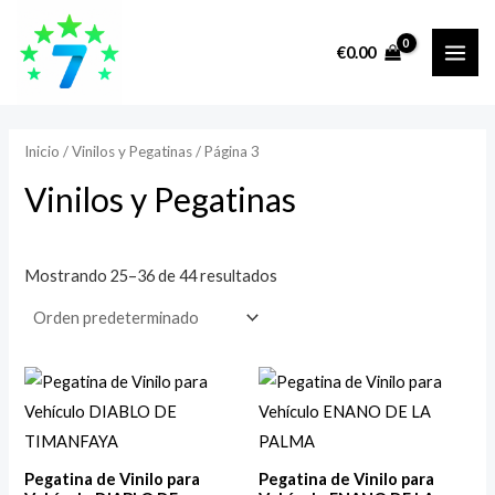
Ir
MAI
P
P
al
r
r
€
0.00
ME
contenido
e
e
c
c
i
i
Inicio
/
Vinilos y Pegatinas
/ Página 3
o
o
Vinilos y Pegatinas
m
m
í
á
Mostrando 25–36 de 44 resultados
n
x
i
i
m
m
o
o
Pegatina de Vinilo para
Pegatina de Vinilo para