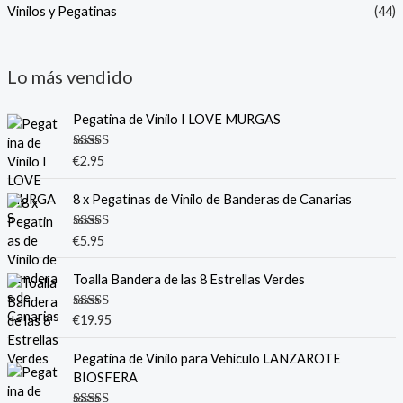
Vinilos y Pegatinas
(44)
Lo más vendido
Pegatina de Vinilo I LOVE MURGAS
Valorado
€
2.95
con
5.00
de
5
8 x Pegatinas de Vinilo de Banderas de Canarias
Valorado
€
5.95
con
5.00
de
5
Toalla Bandera de las 8 Estrellas Verdes
Valorado
€
19.95
con
5.00
de
5
Pegatina de Vinilo para Vehículo LANZAROTE
BIOSFERA