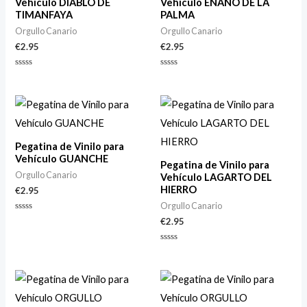
Vehículo DIABLO DE
Vehículo ENANO DE LA
TIMANFAYA
PALMA
Orgullo Canario
Orgullo Canario
€
2.95
€
2.95
Valorado
Valorado
con
con
0
0
de
de
5
5
Pegatina de Vinilo para
Vehículo GUANCHE
Pegatina de Vinilo para
Orgullo Canario
Vehículo LAGARTO DEL
HIERRO
€
2.95
Orgullo Canario
Valorado
€
2.95
con
0
de
Valorado
5
con
0
de
5