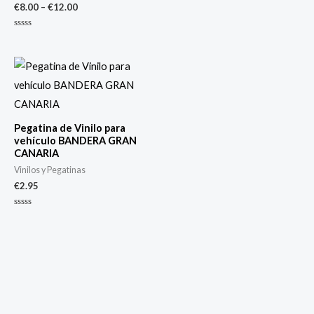
€
8.00
–
€
12.00
Valorado
con
0
de
Valorado
5
con
0
de
5
Pegatina de Vinilo para
vehículo BANDERA GRAN
CANARIA
Vinilos y Pegatinas
€
2.95
Valorado
con
0
de
5