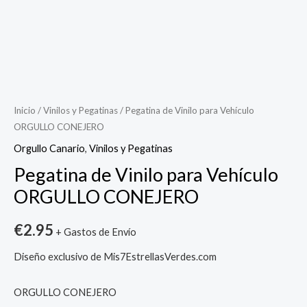
Pegatina
de
Vinilo
Inicio
/
Vinilos y Pegatinas
/ Pegatina de Vinilo para Vehículo
ORGULLO CONEJERO
para
Vehículo
Orgullo Canario
,
Vinilos y Pegatinas
ORGULLO
Pegatina de Vinilo para Vehículo
CONEJERO
ORGULLO CONEJERO
cantidad
€
2.95
+ Gastos de Envío
Diseño exclusivo de Mis7EstrellasVerdes.com
ORGULLO CONEJERO