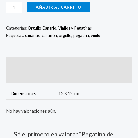
AÑADIR AL CARRITO
Categorías:
Orgullo Canario
,
Vinilos y Pegatinas
Etiquetas:
canarias
,
canarión
,
orgullo
,
pegatina
,
vinilo
Información adicional
Valoraciones (0)
Dimensiones
12 × 12 cm
No hay valoraciones aún.
Sé el primero en valorar “Pegatina de