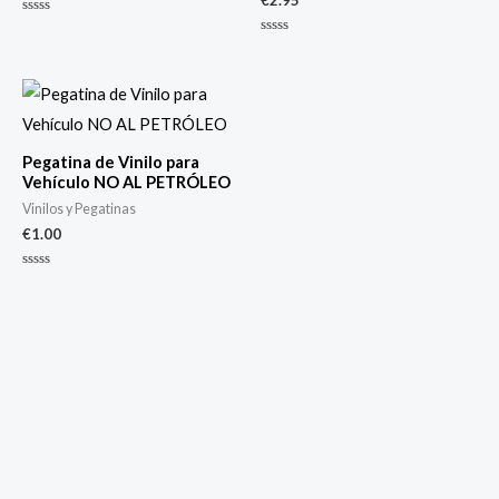
€
2.95
Valorado
con
Valorado
0
con
de
0
5
de
5
Pegatina de Vinilo para
Vehículo NO AL PETRÓLEO
Vinilos y Pegatinas
€
1.00
Valorado
con
0
de
5