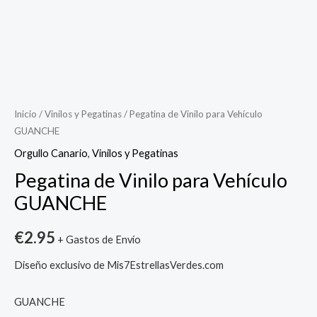
Pegatina
de
Vinilo
Inicio
/
Vinilos y Pegatinas
/ Pegatina de Vinilo para Vehículo
GUANCHE
para
Vehículo
Orgullo Canario
,
Vinilos y Pegatinas
GUANCHE
Pegatina de Vinilo para Vehículo
cantidad
GUANCHE
€
2.95
+ Gastos de Envío
Diseño exclusivo de Mis7EstrellasVerdes.com
GUANCHE