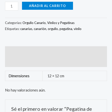
AÑADIR AL CARRITO
Categorías:
Orgullo Canario
,
Vinilos y Pegatinas
Etiquetas:
canarias
,
canarión
,
orgullo
,
pegatina
,
vinilo
Información adicional
Valoraciones (0)
Dimensiones
12 × 12 cm
No hay valoraciones aún.
Sé el primero en valorar “Pegatina de