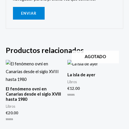
Productos relacionados
AGOTADO
La isla de ayer
Libros
€
12.00
El fenómeno ovni en
Canarias desde el siglo XVIII
hasta 1980
Valorado
con
Libros
0
de
€
20.00
5
Valorado
con