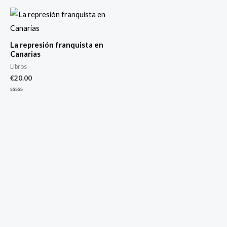
0
de
5
La represión franquista en
Canarias
Libros
€
20.00
Valorado
con
0
de
5