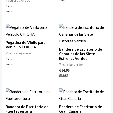
7 estrellas verdes
Valorado
€
2.95
con
0
de
Valorado
5
con
0
de
5
Pegatina de Vinilo para
Vehículo CHICHA
Bandera de Escritorio de
Vinilos y Pegatinas
Canarias de las Siete
Estrellas Verdes
€
2.95
7 estrellas verdes
Valorado
€
14.95
con
0
de
Valorado
5
con
4.67
de 5
Bandera de Escritorio de
Bandera de Escritorio de
Fuerteventura
Gran Canaria