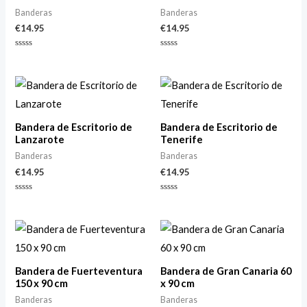
Banderas
Banderas
€
14.95
€
14.95
Valorado
Valorado
con
con
0
0
de
de
5
5
Bandera de Escritorio de
Bandera de Escritorio de
Lanzarote
Tenerife
Banderas
Banderas
€
14.95
€
14.95
Valorado
Valorado
con
con
0
0
de
de
5
5
Bandera de Fuerteventura
Bandera de Gran Canaria 60
150 x 90 cm
x 90 cm
Banderas
Banderas