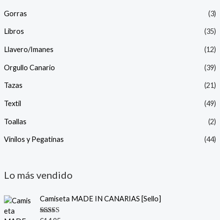
Gorras
(3)
Libros
(35)
Llavero/Imanes
(12)
Orgullo Canario
(39)
Tazas
(21)
Textil
(49)
Toallas
(2)
Vinilos y Pegatinas
(44)
Lo más vendido
Camiseta MADE IN CANARIAS [Sello]