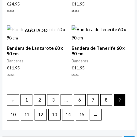
€
24.95
€
11.95
Valorado
Valorado
con
con
0
0
de
de
AGOTADO
5
5
Bandera de Lanzarote 60 x
Bandera de Tenerife 60 x
90 cm
90 cm
Banderas
Banderas
€
11.95
€
11.95
Valorado
Valorado
con
con
0
0
de
de
5
5
←
1
2
3
…
6
7
8
9
10
11
12
13
14
15
→