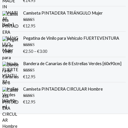
Valorado
€
14.95
con
5.00
de
5
Camiseta PINTADERA TRIÁNGULO Mujer
Valorado
€
12.95
con
5.00
de
5
Pegatina de Vinilo para Vehículo FUERTEVENTURA
Valorado
€
2.50
–
€
3.00
con
5.00
de
5
Bandera de Canarias de 8 Estrellas Verdes [60x90cm]
Valorado
€
12.95
con
5.00
de
5
Camiseta PINTADERA CIRCULAR Hombre
Valorado
€
12.95
con
5.00
de
5