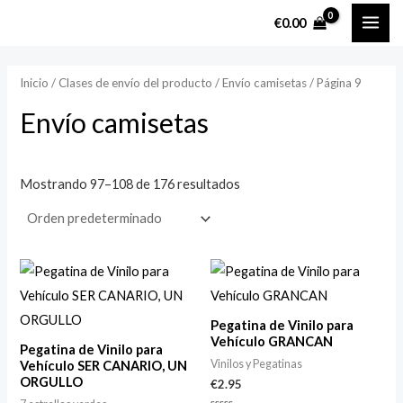
Ir
MAI
P
P
€
0.00
al
r
r
ME
contenido
e
e
Inicio
/ Clases de envío del producto /
Envío camisetas
/ Página 9
c
c
Envío camisetas
i
i
o
o
m
m
Mostrando 97–108 de 176 resultados
í
á
n
x
i
i
m
m
o
o
Pegatina de Vinilo para
Vehículo GRANCAN
Pegatina de Vinilo para
Vinilos y Pegatinas
Vehículo SER CANARIO, UN
ORGULLO
€
2.95