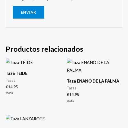
Productos relacionados
Taza TEIDE
Tazas
Taza ENANO DE LA PALMA
€
14.95
Tazas
€
14.95
Valorado
con
0
Valorado
de
con
5
0
de
5