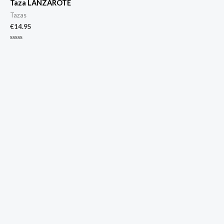
Taza LANZAROTE
Tazas
€
14.95
Valorado
con
0
de
5