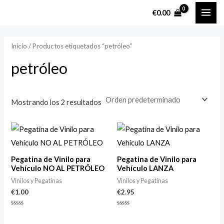
Ir
MAI
P
P
€
0.00
al
r
r
ME
contenido
e
e
Inicio
/ Productos etiquetados “petróleo”
c
c
petróleo
i
i
o
o
m
m
Mostrando los 2 resultados
í
á
n
x
i
i
m
m
Pegatina de Vinilo para
Pegatina de Vinilo para
Vehículo NO AL PETRÓLEO
Vehículo LANZA
o
o
Vinilos y Pegatinas
Vinilos y Pegatinas
€
1.00
€
2.95
Valorado
Valorado
con
con