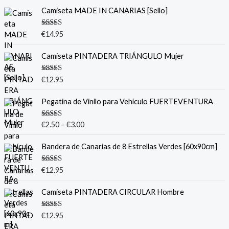
Camiseta MADE IN CANARIAS [Sello]
Valorado
€
14.95
con
5.00
de
5
Camiseta PINTADERA TRIÁNGULO Mujer
Valorado
€
12.95
con
5.00
de
5
Pegatina de Vinilo para Vehículo FUERTEVENTURA
Valorado
€
2.50
–
€
3.00
con
5.00
de
5
Bandera de Canarias de 8 Estrellas Verdes [60x90cm]
Valorado
€
12.95
con
5.00
de
5
Camiseta PINTADERA CIRCULAR Hombre
Valorado
€
12.95
con
5.00
de