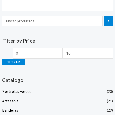
0
0
de
de
5
5
Filter by Price
FILTRAR
Catálogo
7 estrellas verdes
(23)
Artesanía
(21)
Banderas
(29)