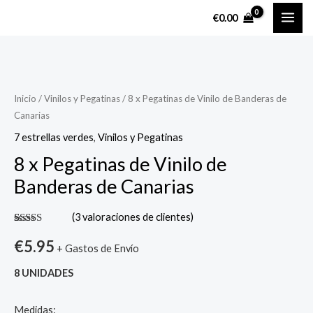
Ir
MAI
€
0.00
al
ME
contenido
8
x
Pegatinas
Inicio
/
Vinilos y Pegatinas
/ 8 x Pegatinas de Vinilo de Banderas de
Canarias
de
Vinilo
7 estrellas verdes
,
Vinilos y Pegatinas
de
8 x Pegatinas de Vinilo de
Banderas
Banderas de Canarias
de
Canarias
(
3
valoraciones de clientes)
cantidad
Valorado
3
con
5.00
de
€
5.95
+ Gastos de Envío
5 en base a
valoraciones
de clientes
8 UNIDADES
Medidas: