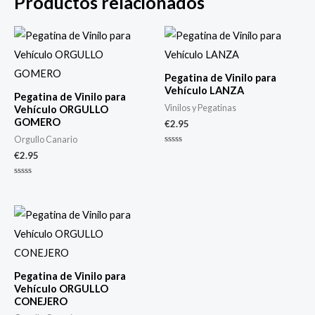
Productos relacionados
Pegatina de Vinilo para
Vehículo LANZA
Pegatina de Vinilo para
Vinilos y Pegatinas
Vehículo ORGULLO
GOMERO
€
2.95
Orgullo Canario
Valorado
€
2.95
con
0
de
Valorado
5
con
0
de
5
Pegatina de Vinilo para
Vehículo ORGULLO
CONEJERO