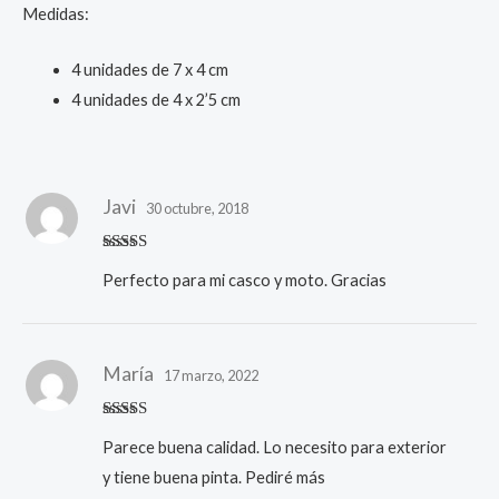
Medidas:
4 unidades de 7 x 4 cm
4 unidades de 4 x 2’5 cm
Javi
30 octubre, 2018
Valorado
Perfecto para mi casco y moto. Gracias
con
5
de 5
María
17 marzo, 2022
Valorado
Parece buena calidad. Lo necesito para exterior
con
5
de 5
y tiene buena pinta. Pediré más