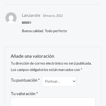
Lanzarote
18 marzo, 2022
Valorado
Buena calidad. Todo perfecto
con
5
de 5
Añade una valoración
Tu dirección de correo electrónico no será publicada.
Los campos obligatorios están marcados con
*
Tu puntuación
*
Tu valoración
*