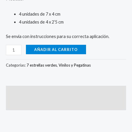
4 unidades de 7 x 4 cm
4 unidades de 4 x 2’5 cm
Se envía con instrucciones para su correcta aplicación.
AÑADIR AL CARRITO
Categorías:
7 estrellas verdes
,
Vinilos y Pegatinas
Descripción
Valoraciones (3)