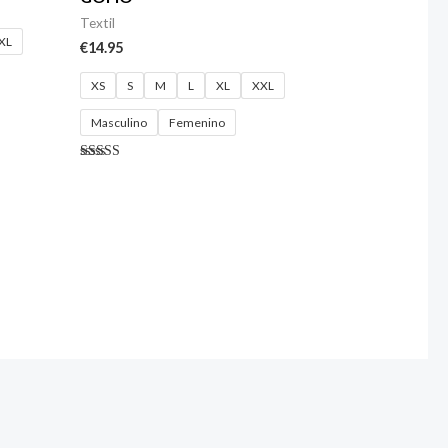
Textil
XL
€
14.95
XS
S
M
L
XL
XXL
Masculino
Femenino
Valorado
con
4.00
de 5