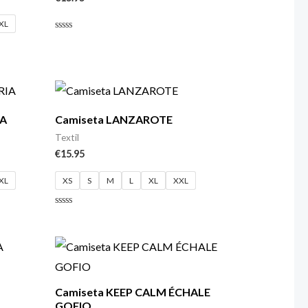
XL
Valorado
con
0
de
5
IA
Camiseta LANZAROTE
Textil
€
15.95
XL
XS
S
M
L
XL
XXL
Valorado
con
0
de
5
Camiseta KEEP CALM ÉCHALE
GOFIO