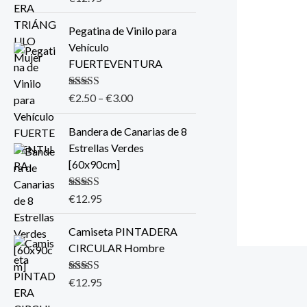
5.00
de 5
Pegatina de Vinilo para
Vehículo
FUERTEVENTURA
Valorado con
€
2.50
–
€
3.00
5.00
de 5
Bandera de Canarias de 8
Estrellas Verdes
[60x90cm]
Valorado con
€
12.95
5.00
de 5
Camiseta PINTADERA
CIRCULAR Hombre
Valorado con
€
12.95
5.00
de 5