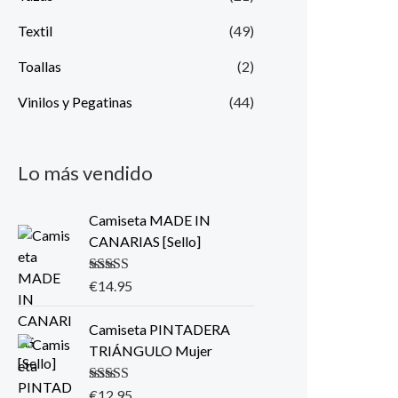
Textil
(49)
Toallas
(2)
Vinilos y Pegatinas
(44)
Lo más vendido
Camiseta MADE IN
CANARIAS [Sello]
Valorado con
€
14.95
5.00
de 5
Camiseta PINTADERA
TRIÁNGULO Mujer
Valorado con
€
12.95