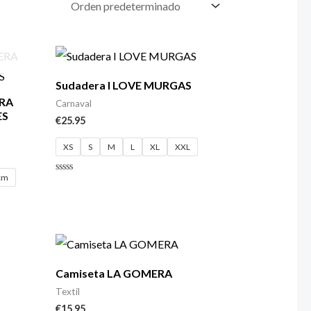
Sudadera I LOVE MURGAS
ERA
Carnaval
ES
€
25.95
XS
S
M
L
XL
XXL
 cm
Valorado
con
0
de
5
Camiseta LA GOMERA
Textil
€
15.95