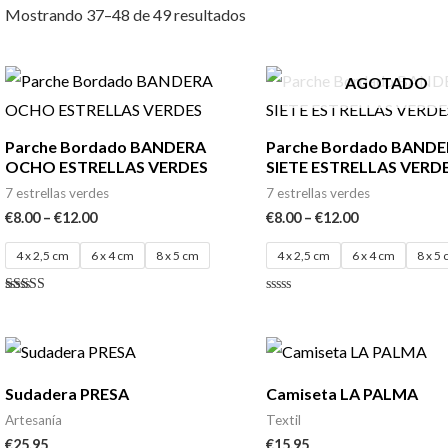
Mostrando 37–48 de 49 resultados
AGOTADO
Parche Bordado BANDERA
Parche Bordado BAND
OCHO ESTRELLAS VERDES
SIETE ESTRELLAS VERD
7 estrellas verdes
7 estrellas verdes
€
8.00
–
€
12.00
€
8.00
–
€
12.00
4 x 2,5 cm
6 x 4 cm
8 x 5 cm
4 x 2,5 cm
6 x 4 cm
8 x 5
Valorado
Valorado
con
con
4.80
0
de 5
de
5
Sudadera PRESA
Camiseta LA PALMA
Artesanía
Textil
€
25.95
€
15.95