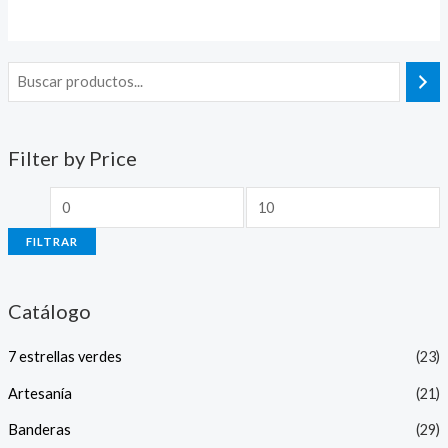
0
0
de
de
5
5
Filter by Price
FILTRAR
Catálogo
7 estrellas verdes
(23)
Artesanía
(21)
Banderas
(29)