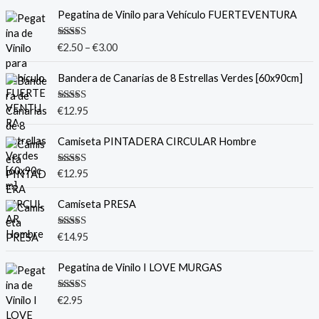
Pegatina de Vinilo para Vehículo FUERTEVENTURA
Valorado
€
2.50
–
€
3.00
con
5.00
de
5
Bandera de Canarias de 8 Estrellas Verdes [60x90cm]
Valorado
€
12.95
con
5.00
de
5
Camiseta PINTADERA CIRCULAR Hombre
Valorado
€
12.95
con
5.00
de
5
Camiseta PRESA
Valorado
€
14.95
con
5.00
de
5
Pegatina de Vinilo I LOVE MURGAS
Valorado
€
2.95
con
5.00
de