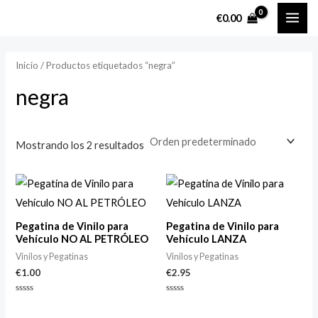
Ir
MAI
P
P
€
0.00
al
r
r
ME
contenido
e
e
Inicio
/ Productos etiquetados “negra”
c
c
negra
i
i
o
o
m
m
Mostrando los 2 resultados
í
á
n
x
i
i
m
m
Pegatina de Vinilo para
Pegatina de Vinilo para
Vehículo NO AL PETRÓLEO
Vehículo LANZA
o
o
Vinilos y Pegatinas
Vinilos y Pegatinas
€
1.00
€
2.95
Valorado
Valorado
con
con