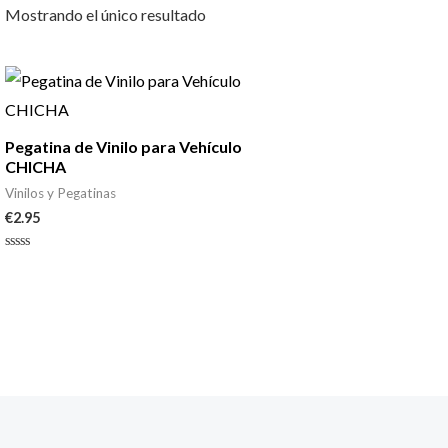
Mostrando el único resultado
Pegatina de Vinilo para Vehículo
CHICHA
Vinilos y Pegatinas
€
2.95
Valorado
con
0
de
5