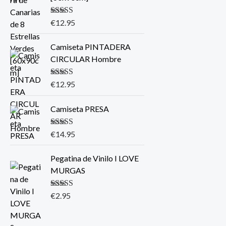
Valorado con
€
12.95
5.00
de 5
Camiseta PINTADERA
CIRCULAR Hombre
Valorado con
€
12.95
5.00
de 5
Camiseta PRESA
Valorado con
€
14.95
5.00
de 5
Pegatina de Vinilo I LOVE
MURGAS
Valorado con
€
2.95
5.00
de 5