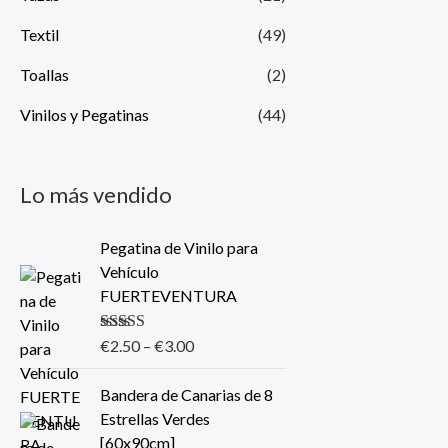
Textil
(49)
Toallas
(2)
Vinilos y Pegatinas
(44)
Lo más vendido
Pegatina de Vinilo para
Vehículo
FUERTEVENTURA
Valorado con
€
2.50
–
€
3.00
5.00
de 5
Bandera de Canarias de 8
Estrellas Verdes
[60x90cm]