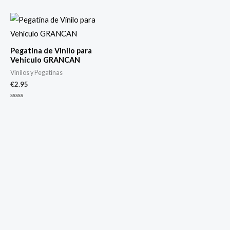
con
5.00
de 5
Pegatina de Vinilo para
Vehículo GRANCAN
Vinilos y Pegatinas
€
2.95
Valorado
con
0
de
5