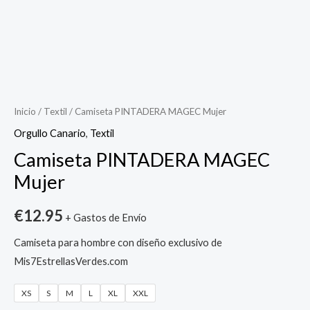
Camiseta
PINTADERA
MAGEC
Inicio
/
Textil
/ Camiseta PINTADERA MAGEC Mujer
Mujer
Orgullo Canario
,
Textil
cantidad
Camiseta PINTADERA MAGEC
Mujer
€
12.95
+ Gastos de Envío
Camiseta para hombre con diseño exclusivo de
Mis7EstrellasVerdes.com
XS
S
M
L
XL
XXL