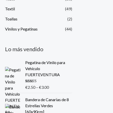
Textil
(49)
Toallas
(2)
Vinilos y Pegatinas
(44)
Lo más vendido
Pegatina de Vinilo para
Vehículo
FUERTEVENTURA
Valorado con
€
2.50
–
€
3.00
5.00
de 5
Bandera de Canarias de 8
Estrellas Verdes
[60x90cm]