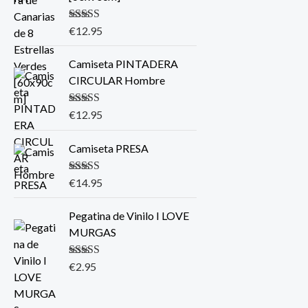
Valorado con
€
12.95
5.00
de 5
Camiseta PINTADERA
CIRCULAR Hombre
Valorado con
€
12.95
5.00
de 5
Camiseta PRESA
Valorado con
€
14.95
5.00
de 5
Pegatina de Vinilo I LOVE
MURGAS
Valorado con
€
2.95
5.00
de 5