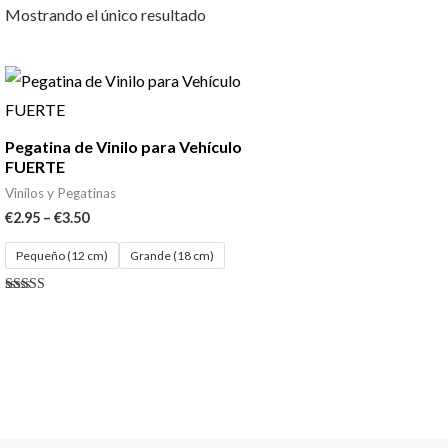
Mostrando el único resultado
Pegatina de Vinilo para Vehículo
FUERTE
Vinilos y Pegatinas
€
2.95
–
€
3.50
Pequeño (12 cm)
Grande (18 cm)
Valorado con
5.00
de 5