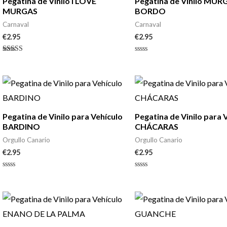
Pegatina de Vinilo I LOVE
Pegatina de Vinilo MU
MURGAS
BORDO
Carnaval
Carnaval
€
2.95
€
2.95
Valorado con
Valorado
5.00
con
de 5
0
de
5
Pegatina de Vinilo para Vehículo
Pegatina de Vinilo para 
BARDINO
CHÁCARAS
Orgullo Canario
Orgullo Canario
€
2.95
€
2.95
Valorado
Valorado
con
con
0
0
de
de
5
5