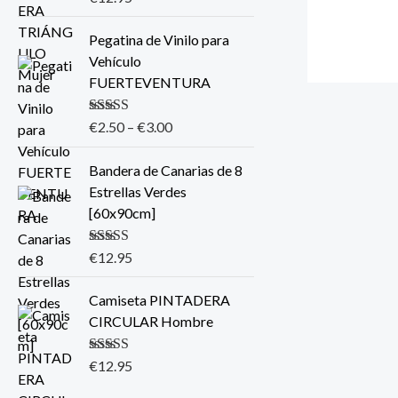
5.00
de 5
Pegatina de Vinilo para
Vehículo
FUERTEVENTURA
Valorado con
€
2.50
–
€
3.00
5.00
de 5
Bandera de Canarias de 8
Estrellas Verdes
[60x90cm]
Valorado con
€
12.95
5.00
de 5
Camiseta PINTADERA
CIRCULAR Hombre
Valorado con
€
12.95
5.00
de 5