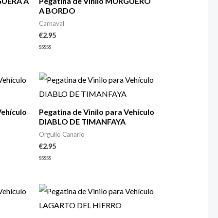
RGUERA A
Pegatina de Vinilo MURGUERO
A BORDO
Carnaval
€
2.95
Valorado
con
0
de
5
Vehículo
Pegatina de Vinilo para Vehículo
DIABLO DE TIMANFAYA
Orgullo Canario
€
2.95
Valorado
con
0
de
5