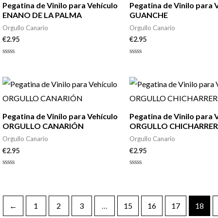
Pegatina de Vinilo para Vehículo
Pegatina de Vinilo para 
ENANO DE LA PALMA
GUANCHE
Orgullo Canario
Orgullo Canario
€
2.95
€
2.95
Valorado
Valorado
con
con
0
0
de
de
5
5
Pegatina de Vinilo para Vehículo
Pegatina de Vinilo para 
ORGULLO CANARIÓN
ORGULLO CHICHARRE
Orgullo Canario
Orgullo Canario
€
2.95
€
2.95
Valorado
Valorado
con
con
0
0
de
de
5
5
←
1
2
3
…
15
16
17
18