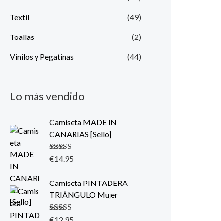
Textil
(49)
Toallas
(2)
Vinilos y Pegatinas
(44)
Lo más vendido
Camiseta MADE IN
CANARIAS [Sello]
Valorado con
€
14.95
5.00
de 5
Camiseta PINTADERA
TRIÁNGULO Mujer
Valorado con
€
12.95