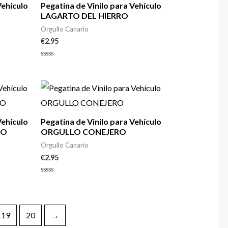
Vehículo
Pegatina de Vinilo para Vehículo
LAGARTO DEL HIERRO
Orgullo Canario
€
2.95
Valorado
con
0
de
5
Vehículo
Pegatina de Vinilo para Vehículo
RO
ORGULLO CONEJERO
Orgullo Canario
€
2.95
Valorado
con
0
de
5
19
20
→