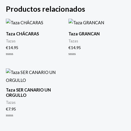
Productos relacionados
Taza CHÁCARAS
Taza GRANCAN
Tazas
Tazas
€
14.95
€
14.95
Valorado
Valorado
con
con
0
0
de
de
5
5
Taza SER CANARIO UN
ORGULLO
Tazas
€
7.95
Valorado
con
0