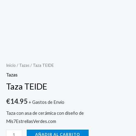
Taza
TEIDE
cantidad
Inicio
/
Tazas
/ Taza TEIDE
Tazas
Taza TEIDE
€
14.95
+ Gastos de Envío
Taza con asa de cerámica con diseño de
Mis7EstrellasVerdes.com
AÑADIR AL CARRITO