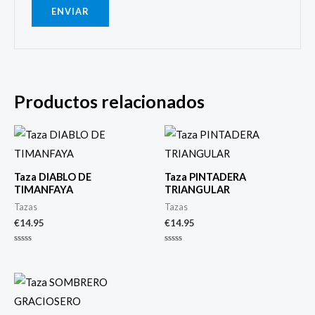
Productos relacionados
Taza DIABLO DE
Taza PINTADERA
TIMANFAYA
TRIANGULAR
Tazas
Tazas
€
14.95
€
14.95
Valorado
Valorado
con
con
0
0
de
de
5
5