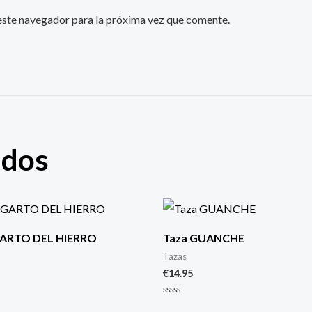
este navegador para la próxima vez que comente.
ados
GARTO DEL HIERRO
Taza GUANCHE
Tazas
€
14.95
Valorado