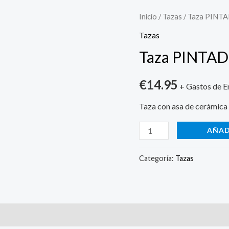
Taza
Inicio
/
Tazas
/ Taza PINT
PINTADERA
Tazas
CIRCULAR
Taza PINTA
cantidad
€
14.95
+ Gastos de E
Taza con asa de cerámica
AÑAD
Categoría:
Tazas