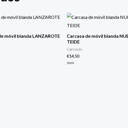
de móvil blanda LANZAROTE
Carcasa de móvil blanda NU
TEIDE
Carcasas
€
14.50
Valorado
con
0
de
5