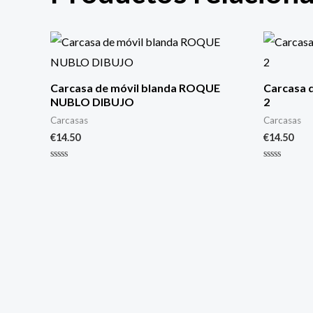
Carcasa de móvil blanda ROQUE
Carcasa 
NUBLO DIBUJO
2
Carcasas
Carcasas
€
14.50
€
14.50
Valorado
Valorado
con
con
0
0
de
de
5
5