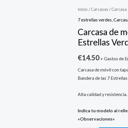
Carcasa
Inicio
/
Carcasas
/ Carcasa 
de
7 estrellas verdes
,
Carcas
móvil
Carcasa de m
con
Estrellas Ver
tapa
Bandera
€
14.50
+ Gastos de E
7
Estrellas
Carcasa de móvil con tap
Verdes
Bandera de las 7 Estrella
cantidad
Alta calidad y resistencia.
Indica tu modelo al rell
«Observaciones»