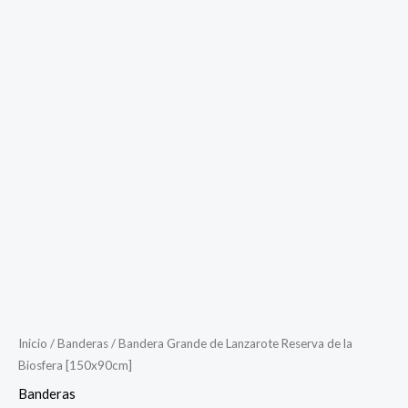
Bandera
Grande
de
Lanzarote
Reserva
de
la
Biosfera
[150x90cm]
cantidad
Inicio
/
Banderas
/ Bandera Grande de Lanzarote Reserva de la
Biosfera [150x90cm]
Banderas