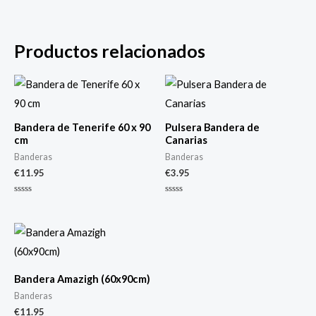
Productos relacionados
Bandera de Tenerife 60 x 90
Pulsera Bandera de
cm
Canarias
Banderas
Banderas
€
11.95
€
3.95
Valorado
Valorado
con
con
0
0
de
de
5
5
Bandera Amazigh (60x90cm)
Banderas
€
11.95