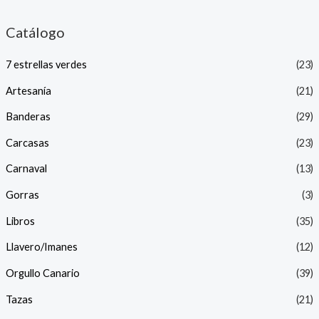
Catálogo
7 estrellas verdes
(23)
Artesanía
(21)
Banderas
(29)
Carcasas
(23)
Carnaval
(13)
Gorras
(3)
Libros
(35)
Llavero/Imanes
(12)
Orgullo Canario
(39)
Tazas
(21)