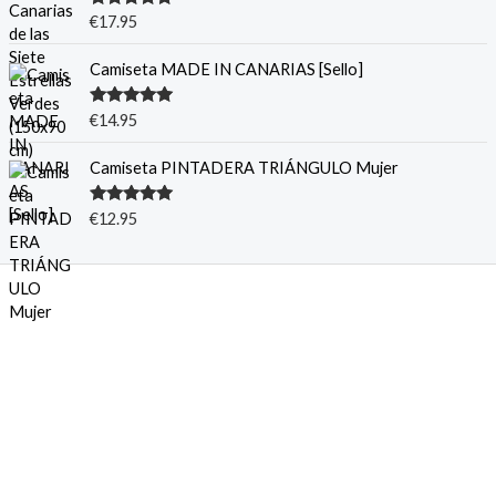
Valorado
€
17.95
con
5.00
de
5
Camiseta MADE IN CANARIAS [Sello]
Valorado
€
14.95
con
5.00
de
5
Camiseta PINTADERA TRIÁNGULO Mujer
Valorado
€
12.95
con
5.00
de
5