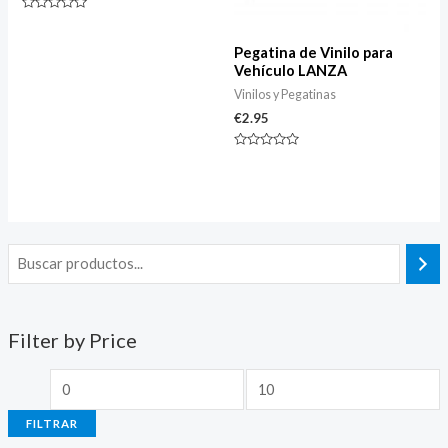
Valorado
con
0
Pegatina de Vinilo para
de
5
Vehículo LANZA
Vinilos y Pegatinas
€
2.95
Valorado
con
0
de
5
Filter by Price
FILTRAR