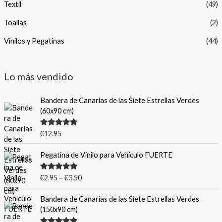
Textil
(49)
Toallas
(2)
Vinilos y Pegatinas
(44)
Lo más vendido
Bandera de Canarias de las Siete Estrellas Verdes
(60x90 cm)
Valorado
€
12.95
con
5.00
de
5
Pegatina de Vinilo para Vehículo FUERTE
Valorado
€
2.95
–
€
3.50
con
5.00
de
5
Bandera de Canarias de las Siete Estrellas Verdes
(150x90 cm)