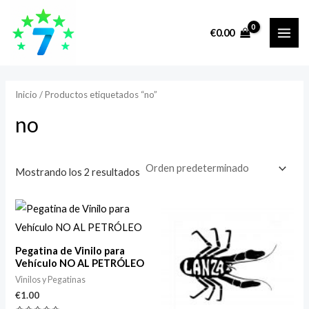
Ir
MAI
P
P
al
r
r
€
0.00
ME
contenido
e
e
c
c
i
i
Inicio
/ Productos etiquetados “no”
o
o
no
m
m
í
á
Mostrando los 2 resultados
n
x
i
i
m
m
o
o
Pegatina de Vinilo para
Vehículo NO AL PETRÓLEO
Vinilos y Pegatinas
€
1.00