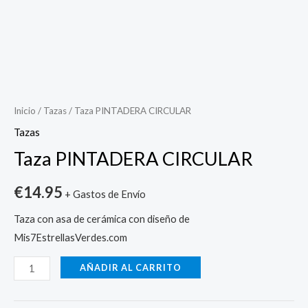
Taza
PINTADERA
CIRCULAR
Inicio
/
Tazas
/ Taza PINTADERA CIRCULAR
cantidad
Tazas
Taza PINTADERA CIRCULAR
€
14.95
+ Gastos de Envío
Taza con asa de cerámica con diseño de
Mis7EstrellasVerdes.com
AÑADIR AL CARRITO