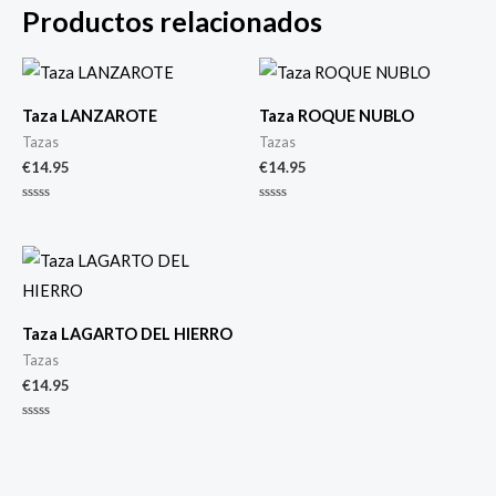
Productos relacionados
Taza LANZAROTE
Taza ROQUE NUBLO
Tazas
Tazas
€
14.95
€
14.95
Valorado
Valorado
con
con
0
0
de
de
5
5
Taza LAGARTO DEL HIERRO
Tazas
€
14.95
Valorado
con
0
de
5