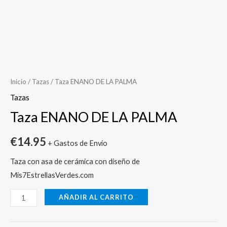
Taza
ENANO
DE
Inicio
/
Tazas
/ Taza ENANO DE LA PALMA
LA
Tazas
PALMA
Taza ENANO DE LA PALMA
cantidad
€
14.95
+ Gastos de Envío
Taza con asa de cerámica con diseño de
Mis7EstrellasVerdes.com
AÑADIR AL CARRITO