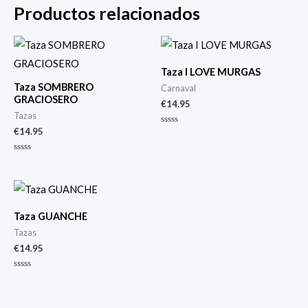
Productos relacionados
Taza I LOVE MURGAS
Taza SOMBRERO
Carnaval
GRACIOSERO
€
14.95
Tazas
€
14.95
Valorado
con
0
de
Valorado
5
con
0
de
5
Taza GUANCHE
Tazas
€
14.95
Valorado
con
0
de