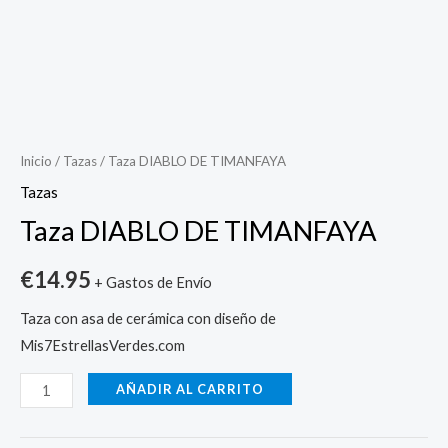
Taza
DIABLO
DE
Inicio
/
Tazas
/ Taza DIABLO DE TIMANFAYA
TIMANFAYA
Tazas
cantidad
Taza DIABLO DE TIMANFAYA
€
14.95
+ Gastos de Envío
Taza con asa de cerámica con diseño de
Mis7EstrellasVerdes.com
AÑADIR AL CARRITO