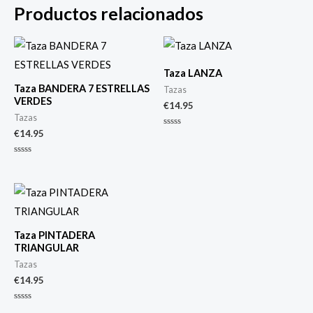
Productos relacionados
Taza LANZA
Taza BANDERA 7 ESTRELLAS
Tazas
VERDES
€
14.95
Tazas
€
14.95
Valorado
con
0
de
Valorado
5
con
0
de
5
Taza PINTADERA
TRIANGULAR
Tazas
€
14.95
Valorado